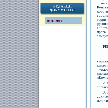
совета
РЕДАКЦІЇ
Конста
ДОКУМЕНТА:
дороги
водоп
терри
01.07.2010
руков
собст
права
самоуп
РЕ
1.
управ
канал
жилог
диста
«Компа
2.
соглас
3.
архите
полити