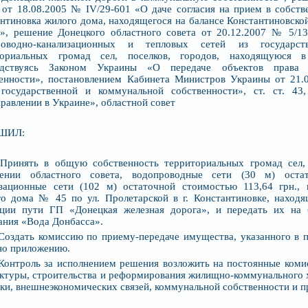
 от 18.08.2005 № IV/29-601 «О даче согласия на прием в собств
нтиновка жилого дома, находящегося на балансе Константиновско
», решение Донецкого областного совета от 20.12.2007 № 5/13
роводно-канализационных и тепловых сетей из государс
ториальных громад сел, поселков, городов, находящуюся в
одствуясь Законом Украины «О передаче объектов права 
венности», постановлением Кабинета Министров Украины от 21.
 государственной и коммунальной собственности», ст. ст. 4
равлении в Украине», областной совет
ШИЛ:
 Принять в общую собственность территориальных громад сел, 
лении областного совета, водопроводные сети (30 м) оста
изационные сети (102 м) остаточной стоимостью 113,64 грн., 
о дома № 45 по ул. Пролетарской в г. Константиновке, находя
нции пути ГП «Донецкая железная дорога», и передать их на 
ния «Вода Донбасса».
 Создать комиссию по приему-передаче имущества, указанного в п
но приложению.
 Контроль за исполнением решения возложить на постоянные коми
ктуры, строительства и реформирования жилищно-коммунального х
ки, внешнеэкономических связей, коммунальной собственности и пр