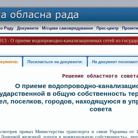
о Раду
Документи
Місцеве самоврядування
Прес-центр
Проекти
-913 - О приеме водопроводно-канализационных сетей из государс
окумента:
Посилається на документи:
На документ посилают
Решение областного совет
О приеме водопроводно-канализацио
сударственной в общую собственность те
ел, поселков, городов, находящуюся в у
совета
ссмотрев приказ Министерства транспорта и связи Украины от 
Донецкой железной дороги в коммунальную собственность», реш