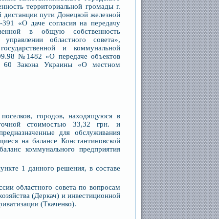
енность территориальной громады г.
й дистанции пути Донецкой железной
-391 «О даче согласия на передачу
твенной в общую собственность
 управлении областного совета»,
государственной и коммунальной
09.98 №1482 «О передаче объектов
3, 60 Закона Украины «О местном
поселков, городов, находящуюся в
точной стоимостью 33,32 грн. и
предназначенные для обслуживания
щиеся на балансе Константиновской
баланс коммунального предприятия
ункте 1 данного решения, в составе
ссии областного совета по вопросам
озяйства (Деркач) и инвестиционной
иватизации (Ткаченко).