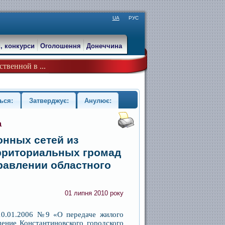
UA
РУС
, конкурси
Оголошення
Донеччина
твенной в ...
ься:
Затверджує:
Анулює:
а
нных сетей из
рриториальных громад
правлении областного
01 липня 2010 року
10.01.2006 №9 «О передаче жилого
ение Константиновского городского