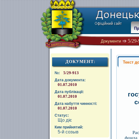
Пр
5/29
Документи
ДОКУМЕНТ:
Текст д
5/29-913
№:
Дата документа:
01.07.2010
Дата публікації:
го
01.07.2010
с
Дата набуття чинності:
01.07.2010
Статус:
Що діє
Ким прийнятий:
5-й созыв
Ра
фонда 