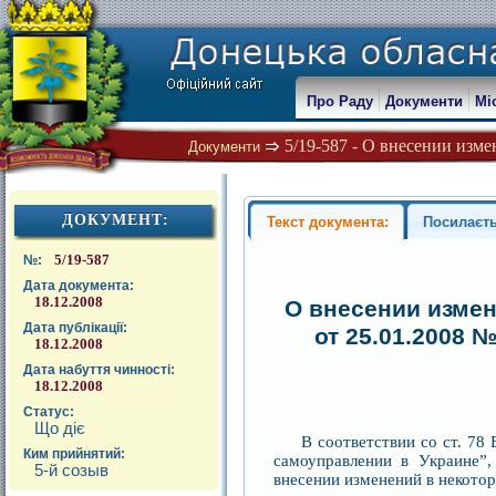
Про Раду
Документи
Мі
5/19-587 - О внесении изме
Документи
ДОКУМЕНТ:
Текст документа:
Посилаєть
5/19-587
№:
Дата документа:
18.12.2008
О внесении измен
Дата публікації:
от 25.01.2008 
18.12.2008
Дата набуття чинності:
18.12.2008
Статус:
Що діє
В соответствии со ст. 78
Ким прийнятий:
самоуправлении в Украине”
5-й созыв
внесении изменений в некото