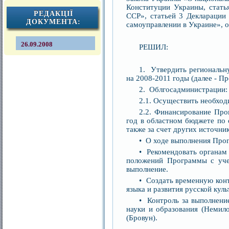
Конституции Украины, статья
РЕДАКЦІЇ
ССР», статьей 3 Декларации
ДОКУМЕНТА:
самоуправлении в Украине», о
26.09.2008
РЕШИЛ:
1. Утвердить региональн
на 2008-2011 годы (далее - П
2. Облгосадминистрации:
2.1. Осуществить необхо
2.2. Финансирование Про
год в областном бюджете по 
также за счет других источн
• О ходе выполнения Про
• Рекомендовать органам
положений Программы с уче
выполнение.
• Создать временную конт
языка и развития русской кул
• Контроль за выполнени
науки и образования (Немил
(Бровун).