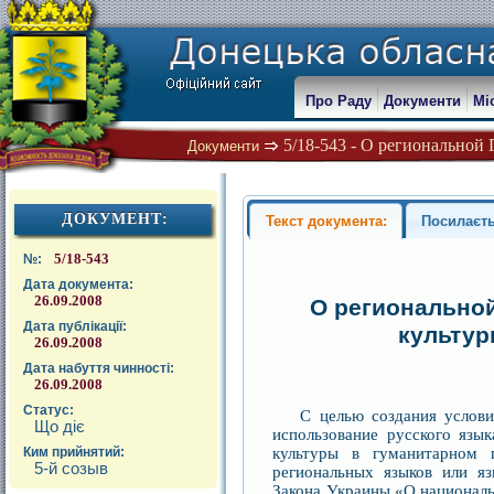
Про Раду
Документи
Мі
5/18-543 - О региональной 
Документи
ДОКУМЕНТ:
Текст документа:
Посилаєть
5/18-543
№:
Дата документа:
26.09.2008
О региональной
Дата публікації:
культур
26.09.2008
Дата набуття чинності:
26.09.2008
Статус:
С целью создания услови
Що діє
использование русского язы
культуры в гуманитарном 
Ким прийнятий:
5-й созыв
региональных языков или я
Закона Украины «О национальн