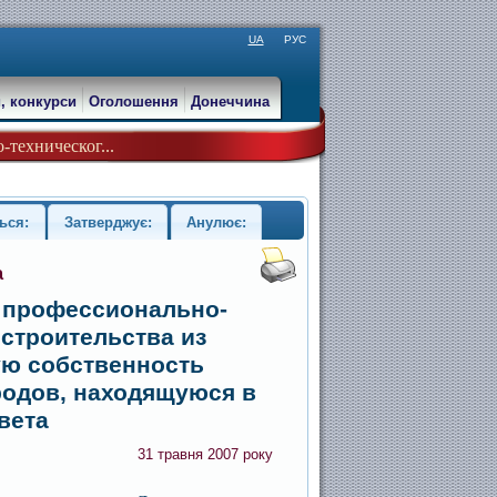
UA
РУС
, конкурси
Оголошення
Донеччина
техническог...
ься:
Затверджує:
Анулює:
а
 профессионально-
строительства из
ую собственность
родов, находящуюся в
вета
31 травня 2007 року