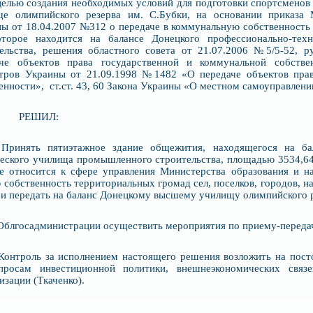
целью создания необходимых условий для подготовки спортсменов
ще олимпийского резерва им. С.Бубки, на основании приказа 
ы от 18.04.2007 №312 о передаче в коммунальную собственность 
оторое находится на балансе Донецкого профессионально-тех
тельства, решения областного совета от 21.07.2006 №5/5-52, 
аче объектов права государственной и коммунальной собстве
тров Украины от 21.09.1998 №1482 «О передаче объектов прав
енности», ст.ст. 43, 60 Закона Украины «О местном самоуправлени
ЕШИЛ:
 Принять пятиэтажное здание общежития, находящегося на ба
еского училища промышленного строительства, площадью 3534,64 кв
е относится к сфере управления Министерства образования и на
собственность территориальных громад сел, поселков, городов, н
 и передать на баланс Донецкому высшему училищу олимпийского р
 Облгосадминистрации осуществить мероприятия по приему-переда
 Контроль за исполнением настоящего решения возложить на пос
просам инвестиционной политики, внешнеэкономических связе
изации (Ткаченко).