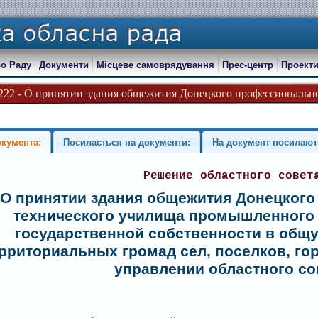
о Раду
Документи
Місцеве самоврядування
Прес-центр
Проекти
-222 - О принятии здания общежития Донецкого профессионально-
окумента:
Посилається на документи:
На документ посилают
Решение областного совет
О принятии здания общежития Донецкого
технического училища промышленного 
государственной собственности в общ
рриториальных громад сел, поселков, го
управлении областного со