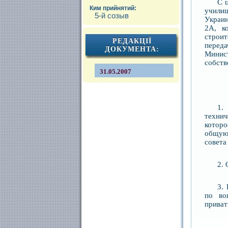
С 
Ким прийнятий:
учили
5-й созыв
Украин
2А, к
строи
РЕДАКЦІЇ
перед
ДОКУМЕНТА:
Минис
собств
31.05.2007
Р
1.
технич
которо
общую 
совета
2.
3.
по во
приват