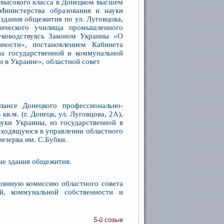
 высокого класса в Донецком высшем
Министерства образования и науки
здания общежития по ул. Луговцова,
нического училища промышленного
руководствуясь Законом Украины «О
нности», постановлением Кабинета
а государственной и коммунальной
и в Украине», областной совет
лансе Донецкого профессионально-
.м. (г. Донецк, ул. Луговцова, 2А),
уки Украины, из государственной в
аходящуюся в управлении областного
езерва им. С.Бубки.
че здания общежития.
тоянную комиссию областного совета
й, коммунальной собственности и
5-й созыв