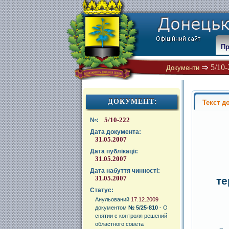
Пр
5/10
Документи
ДОКУМЕНТ:
Текст д
5/10-222
№:
Дата документа:
31.05.2007
Дата публікації:
31.05.2007
Дата набуття чинності:
31.05.2007
те
Статус:
Анульований
17.12.2009
документом
№ 5/25-810
- О
снятии с контроля решений
областного совета