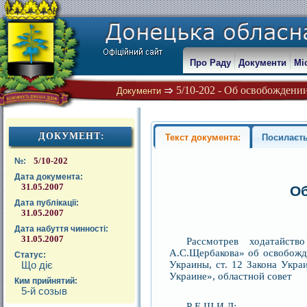
Про Раду
Документи
Мі
5/10-202 - Об освобождении
Документи
ДОКУМЕНТ:
Текст документа:
Посилаєть
5/10-202
№:
Дата документа:
31.05.2007
Об
Дата публікації:
31.05.2007
Дата набуття чинності:
31.05.2007
Рассмотрев ходатайст
А.С.Щербакова» об освобожде
Статус:
Украины, ст. 12 Закона Укра
Що діє
Украине», областной совет
Ким прийнятий:
5-й созыв
Р Е Ш И Л: