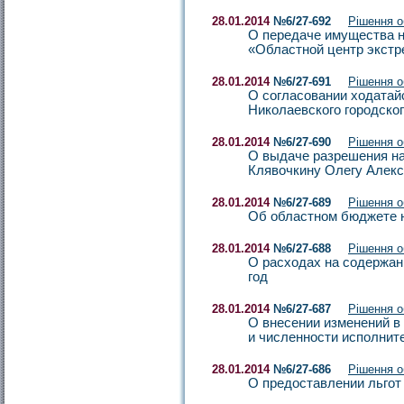
28.01.2014
№6/27-692
Рішення 
О передаче имущества н
«Областной центр экст
28.01.2014
№6/27-691
Рішення 
О согласовании ходатай
Николаевского городско
28.01.2014
№6/27-690
Рішення 
О выдаче разрешения н
Клявочкину Олегу Алек
28.01.2014
№6/27-689
Рішення 
Об областном бюджете н
28.01.2014
№6/27-688
Рішення 
О расходах на содержани
год
28.01.2014
№6/27-687
Рішення 
О внесении изменений в 
и численности исполните
28.01.2014
№6/27-686
Рішення 
О предоставлении льгот