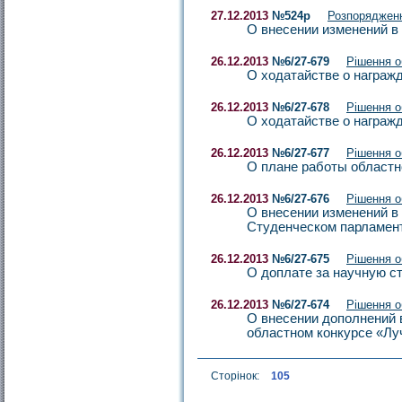
27.12.2013
№524р
Розпоряджен
О внесении изменений в
26.12.2013
№6/27-679
Рішення 
О ходатайстве о награж
26.12.2013
№6/27-678
Рішення 
О ходатайстве о награж
26.12.2013
№6/27-677
Рішення 
О плане работы областно
26.12.2013
№6/27-676
Рішення 
О внесении изменений в 
Студенческом парламент
26.12.2013
№6/27-675
Рішення 
О доплате за научную с
26.12.2013
№6/27-674
Рішення 
О внесении дополнений в
областном конкурсе «Лу
Сторінок:
105