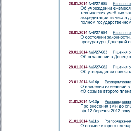
28.01.2014
№6/27-685
Рішення 
Об учреждении ежемесяч
технических учебных за
аккредитации из числа 
полном государственно
28.01.2014
№6/27-684
Рішення 
О состоянии законности,
прокуратуры Донецкой о
28.01.2014
№6/27-683
Рішення 
Об оглашении в Донецко
28.01.2014
№6/27-682
Рішення 
Об утверждении повестки
23.01.2014
№14р
Розпорядженн
О внесении изменений в 
«О созыве второго плена
21.01.2014
№13р
Розпорядженн
Про внесення змін до сп
від 12 березня 2012 рок
21.01.2014
№11р
Розпорядження
О созыве второго пленар