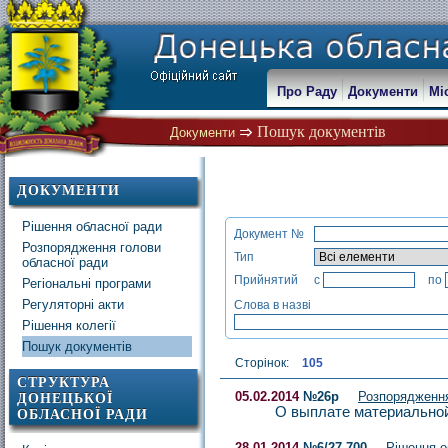
Про Раду
Документи
Мі
Пошук документів
Документи
ДОКУМЕНТИ
Рішення обласної ради
Документ №
Розпорядження голови
Тип
обласної ради
Прийнятий
с
по
Регіональні програми
Регуляторні акти
Слова в назві
Рішення колегії
Пошук документів
Сторінок:
105
СТРУКТУРА
05.02.2014
№26р
Розпорядженн
ДОНЕЦЬКОЇ
О выплате материально
ОБЛАСНОЇ РАДИ
28.01.2014
№6/27-700
Рішення 