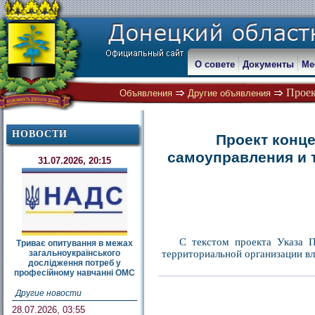
О совете
Документы
Ме
Проек
Объявления
Другие объявления
НОВОСТИ
Проект конц
самоуправления и 
31.07.2026, 20:15
С текстом проекта Указа 
Триває опитування в межах
загальноукраїнського
территориальной организации вл
дослідження потреб у
професійному навчанні ОМС
Другие новости
28.07.2026, 03:55