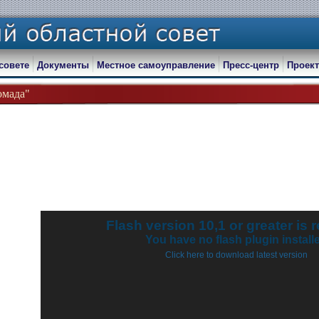
совете
Документы
Местное самоуправление
Пресс-центр
Проект
омада"
Flash version 10,1 or greater is 
You have no flash plugin install
Click here to download latest version