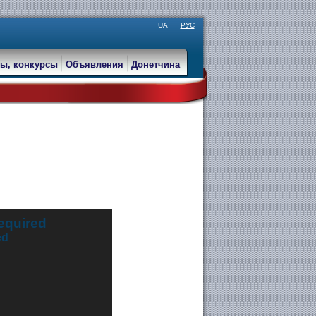
UA
РУС
ы, конкурсы
Объявления
Донетчина
required
ed