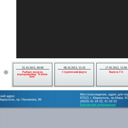
25.10.2013, 00:00
08.10.2013, 15:10
17.05.2012, 12:00
Рыбная ловля на
Студенческий форум
Выпуск 174
водохранилище "Клебан-
Бык"
Местонахождение, адрес для пе
кий адрес
87523, г. Мариуполь, пр.Мира, 9/
 Мариуполь, пр. Нахимова, 86
(0629) 41-18-20, 41-18-32
Контактная информация