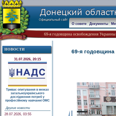
О совете
Документы
Ме
69-я годовщина освобождения Украины 
НОВОСТИ
69-я годовщина
31.07.2026, 20:15
Триває опитування в межах
загальноукраїнського
дослідження потреб у
професійному навчанні ОМС
Другие новости
28.07.2026, 03:55