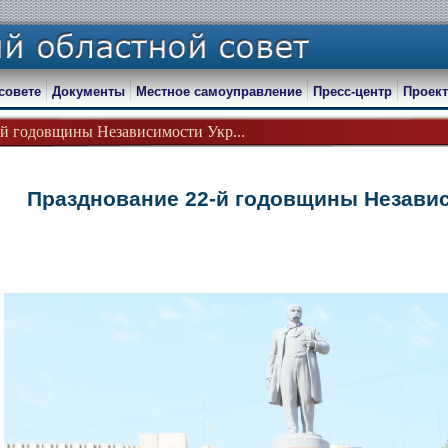
совете
Документы
Местное самоуправление
Пресс-центр
Проект
й годовщины Независимости Укр...
Празднование 22-й годовщины Незави