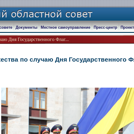
совете
Документы
Местное самоуправление
Пресс-центр
Проект
чаю Дня Государственного Флаг...
ества по случаю Дня Государственного Ф