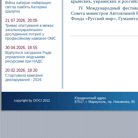
крымских, украинских и российск
Війна забирає найкращих:
світла пам'ять Катерині
IV Международный фестив
Шалупні
Совета министров Автономной Р
Фонда «Русский мир», Гуманита
21.07.2026, 20:05
Триває опитування в межах
загальноукраїнського
дослідження потреб у
професійному навчанні ОМС
30.04.2026, 18:55
Відбулося засідання Ради
управління людськими
ресурсами при НАДС
20.02.2026, 18:20
Стартувала кампанія
декларування - 2026
Юридический адрес
copyright by DOCI 2011
87517, г. Мариуполь, пр. Нахимова, 86