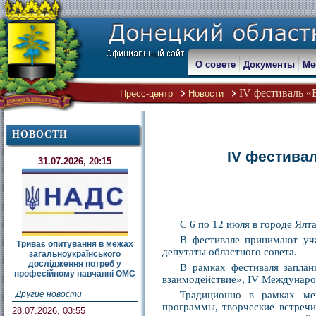
О совете
Документы
Ме
IV фестиваль
Пресс-центр
Новости
НОВОСТИ
IV фестив
31.07.2026, 20:15
С 6 по 12 июля в городе 
В фестивале принимают уча
Триває опитування в межах
депутаты областного совета.
загальноукраїнського
дослідження потреб у
В рамках фестиваля заплан
професійному навчанні ОМС
взаимодействие», IV Междунаро
Другие новости
Традиционно в рамках ме
программы, творческие встречи
28.07.2026, 03:55