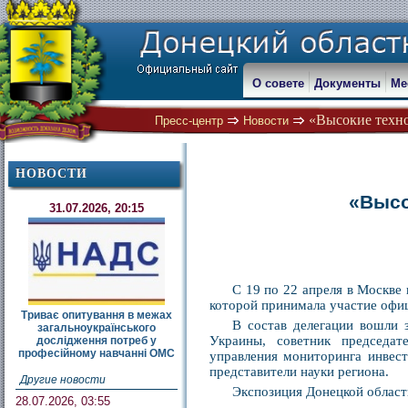
О совете
Документы
Ме
«Высокие техно
Пресс-центр
Новости
НОВОСТИ
«Высо
31.07.2026, 20:15
С 19 по 22 апреля в Москве
которой принимала участие офиц
Триває опитування в межах
В состав делегации вошли
загальноукраїнського
Украины, советник председат
дослідження потреб у
професійному навчанні ОМС
управления мониторинга инвес
представители науки региона.
Другие новости
Экспозиция Донецкой област
28.07.2026, 03:55