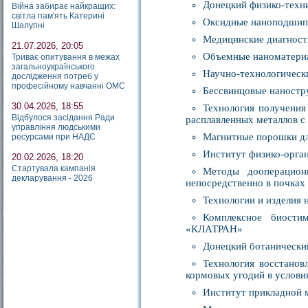
Донецкий физико-техн
Війна забирає найкращих:
світла пам'ять Катерині
Оксидные наноподшипн
Шалупні
Медицинские диагност
21.07.2026, 20:05
Объемные наноматериа
Триває опитування в межах
загальноукраїнського
Научно-технологиче
дослідження потреб у
професійному навчанні ОМС
Бессвинцовые наностр
30.04.2026, 18:55
Технология получения
Відбулося засідання Ради
расплавленных металлов с
управління людськими
Магнитные порошки дл
ресурсами при НАДС
Институт физико-орга
20.02.2026, 18:20
Стартувала кампанія
Методы дооперацион
декларування - 2026
непосредственно в почках
Технологии и изделия
Комплексное биости
«КЛАТРАН»
Донецкий ботаническ
Технология восстанов
кормовых угодий в услови
Институт прикладной 