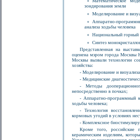
Математическое моде
зондирования земли
Моделирование и визуа
Аппаратно-программн
анализа ходьбы человека
Национальный горный 
Синтез монокристалло
Представленная на выстав
оценена мэром города Москвы Ю
Москвы вызвали технологии соц
хозяйства:
- Моделирование и визуализа
- Медицинские диагностиче
- Методы дооперационно
непосредственно в почках;
- Аппаратно-программный к
ходьбы человека;
- Технология восстановле
кормовых угодий в условиях нес
- Комплексное биостимулир
Кроме того, российские 
керамическим изделиям, котор