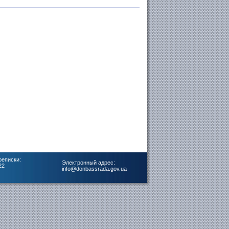
реписки:
Электронный адрес:
22
info@donbassrada.gov.ua