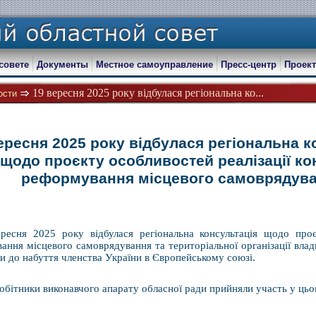
совете
Документы
Местное самоуправление
Пресс-центр
Проект
19 вересня 2025 року відбулася регіональна ко...
ости
ересня 2025 року відбулася регіональна к
щодо проєкту особливостей реалізації ко
реформування місцевого самоврядув
ресня 2025 року відбулася регіональна консультація щодо проєк
ння місцевого самоврядування та територіальної організації влади
и до набуття членства України в Європейському союзі.
обітники виконавчого апарату обласної ради прийняли участь у цьо