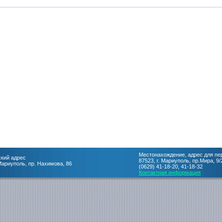
Местонахождение, адрес для пе
кий адрес
87523, г. Мариуполь, пр.Мира, 9/
 Мариуполь, пр. Нахимова, 86
(0629) 41-18-20, 41-18-32
Контактная информация