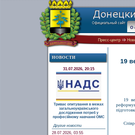
О 
Пресс-центр
Нов
НОВОСТИ
19 в
31.07.2026, 20:15
19 ве
Триває опитування в межах
реформува
загальноукраїнського
підготовк
дослідження потреб у
професійному навчанні ОМС
Співр
Другие новости
28.07.2026, 03:55