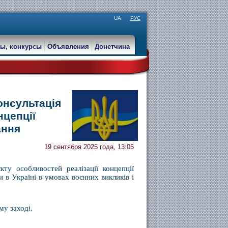
UA
РУС
ы, конкурсы
Объявления
Донетчина
онсультація
нцепції
ання
19 сентября 2025 года, 13:05
ту особливостей реалізації концепції
 в Україні в умовах воєнних викликів і
му заході.