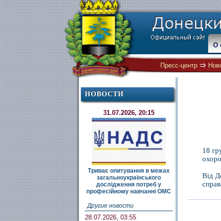
О 
Пресс-центр
Нов
НОВОСТИ
31.07.2026, 20:15
18 гр
охоро
Триває опитування в межах
Від Д
загальноукраїнського
справ
дослідження потреб у
професійному навчанні ОМС
Другие новости
28.07.2026, 03:55