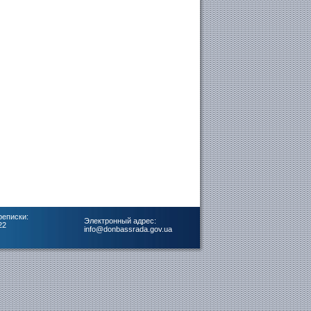
реписки:
Электронный адрес:
22
info@donbassrada.gov.ua