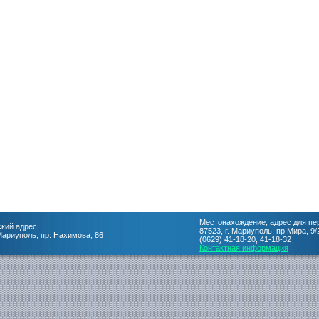
Местонахождение, адрес для пе
кий адрес
87523, г. Мариуполь, пр.Мира, 9/
 Мариуполь, пр. Нахимова, 86
(0629) 41-18-20, 41-18-32
Контактная информация