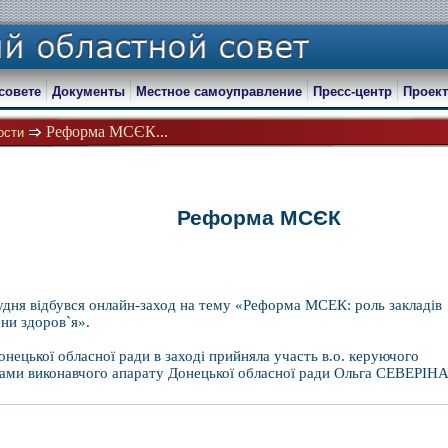
совете
Документы
Местное самоуправление
Пресс-центр
Проект
Реформа МСЄК...
ости
Реформа МСЄК
удня відбувся онлайн-заход на тему «Реформа МСЕК: роль закладів
ни здоров`я».
онецької обласної ради в заході прийняла участь в.о. керуючого
ами виконавчого апарату Донецької обласної ради Ольга СЕВЕРІНА