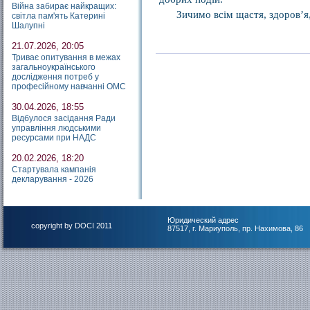
Війна забирає найкращих:
Зичимо всім щастя, здоров’я,
світла пам'ять Катерині
Шалупні
21.07.2026, 20:05
Триває опитування в межах
загальноукраїнського
дослідження потреб у
професійному навчанні ОМС
30.04.2026, 18:55
Відбулося засідання Ради
управління людськими
ресурсами при НАДС
20.02.2026, 18:20
Стартувала кампанія
декларування - 2026
Юридический адрес
copyright by DOCI 2011
87517, г. Мариуполь, пр. Нахимова, 86