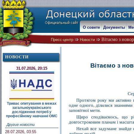
О совете
Документы
Ме
Вітаємо з новор
Пресс-центр
Новости
НОВОСТИ
Вітаємо з но
31.07.2026, 20:15
Се
Протягом року ми активно п
Триває опитування в межах
одне одного, ділилися знаннями
загальноукраїнського
заповітної мети.
дослідження потреб у
професійному навчанні ОМС
Щиро сподіваємось, що рі
довгостроковим планам і масшта
Другие новости
Нехай все задумане знайде с
28.07.2026, 03:55
добрих подій.