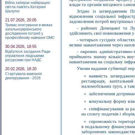
Війна забирає найкращих:
влади та органів місцевого само
світла пам'ять Катерині
Згідно із затвердженим П
Шалупні
відновлення соціальної інфраст
21.07.2026, 20:05
задоволення потреб внутрішньо 
Триває опитування в межах
- районах Донецької та Лу
загальноукраїнського
здійснюють свої повноваження у
дослідження потреб у
професійному навчанні ОМС
- чотирьох сусідніх областях
велике навантаження через напли
30.04.2026, 18:55
- окремих адміністративно-
Відбулося засідання Ради
управління людськими
приймають значну кількість вн
ресурсами при НАДС
навантаження на соціальну інфр
Умови надання субвенції пе
20.02.2026, 18:20
Стартувала кампанія
наявність затверджено
декларування - 2026
реставрація, капітальни
маломобільних груп, а так
забезпечення дотриман
комунальну форму власн
співфінансування за р
на сплату податків і зборі
спроможність територі
в подальшому фінансуванн
заборонених законодавств