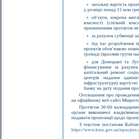
загальну вартість прое
у розмірі понад 15 млн грн
об’єкти, зокрема жит
власності (спільній вла
призначенням протягом не
за рахунок субвенції з
під час розроблення пр
проектів обов’язково пови
громаді (вразливі групи нас
для Донецької та Луг
фінансування за рахунок
капітальний ремонт соціа
центрів надання адміні
інфраструктури) вартістю 
банку на дату подання про
Оголошення про проведення 
на офіційному веб-сайті Мінрегі
Протягом 30-60 календарних
органи виконавчої влади/вико
подавати пропозиції щодо проект
З текстом постанови Кабіне
https://www.kmu.gov.ua/npas/pro