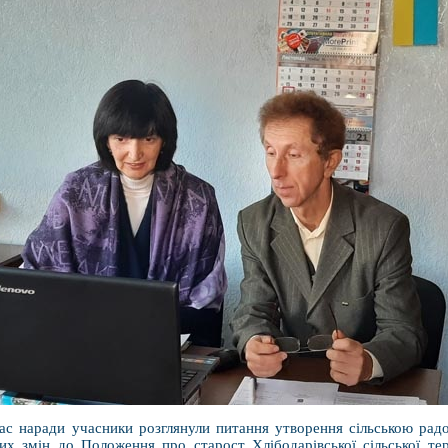
ас наради учасники розглянули питання утворення сільською рад
них змін до Положення про старост Хлібодарівської сільської те