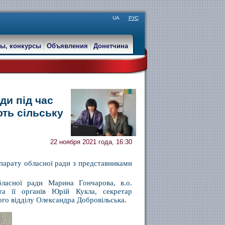
UA
РУС
ы, конкурсы
Объявления
Донетчина
ди під час
ть сільську
22 ноября 2021 года, 16:30
апарату обласної ради з представниками
бласної ради Марина Гончарова, в.о.
 та її органів Юрій Кукла, секретар
ого відділу Олександра Добровільська.