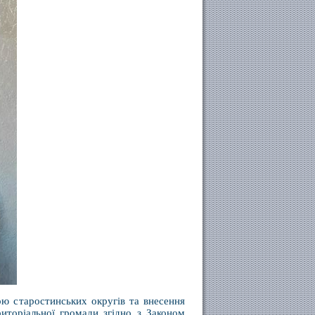
ою старостинських округів та внесення
риторіальної громади згідно з Законом