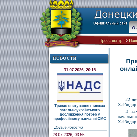
О 
Пресс-центр
Нов
НОВОСТИ
Пра
онла
31.07.2026, 20:15
22 ли
Хлібодарі
Триває опитування в межах
загальноукраїнського
В за
дослідження потреб у
начальни
професійному навчанні ОМС
Хлібодарі
Другие новости
28.07.2026, 03:55