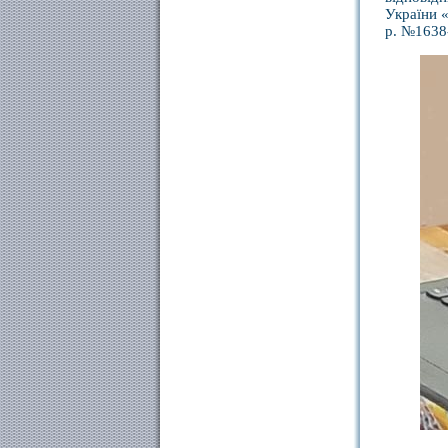
України «
р. №1638