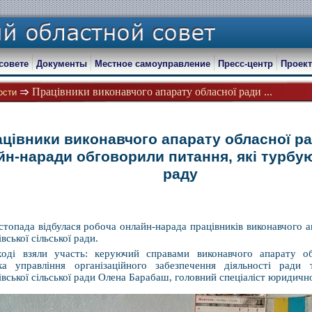
совете
Документы
Местное самоуправление
Пресс-центр
Проект
Працівники виконавчого апарату обласної ради ...
ости
цівники виконавчого апарату обласної ра
йн-наради обговорили питання, які турбую
раду
стопада відбулася робоча онлайн-нарада працівників виконавчого 
вської сільської
ради.
ході взяли участь: керуючий справами виконавчого апарату о
ка управління організаційного забезпечення діяльності ради
вської сільської ради Олена Барабаш, головний спеціаліст юридичн