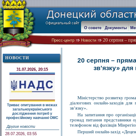
О совете
Документы
Ме
20 серпня – пря
Пресс-центр
Новости
НОВОСТИ
20 серпня – пряма
зв’язку» для
31.07.2026, 20:15
Міністерство розвитку грома
діалогових онлайн-заходів для 
Триває опитування в межах
зв’язку».
загальноукраїнського
дослідження потреб у
На запитання про організаці
професійному навчанні ОМС
громад питання представники о
телефоном від фахівців Мінрегіон
Другие новости
Перший онлайн-захід «Децентр
28.07.2026, 03:55