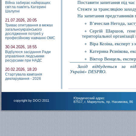
Поставити запитання під час
Війна забирає найкращих:
світла пам'ять Катерині
Стежте за трансляцією заход
Шалупні
На запитання представників 
21.07.2026, 20:05
В’ячеслав Негода, заст
Триває опитування в межах
загальноукраїнського
Сергій Шаршов, гене
дослідження потреб у
територіальної організації
професійному навчанні ОМС
Віра Козіна, експерт з
30.04.2026, 18:55
Катерина Рєзнікова, ек
Відбулося засідання Ради
управління людськими
Віктор Венцель, експер
ресурсами при НАДС
Захід відбудеться за пі
20.02.2026, 18:20
Україні» DESPRO.
Стартувала кампанія
декларування - 2026
Юридический адрес
copyright by DOCI 2011
87517, г. Мариуполь, пр. Нахимова, 86