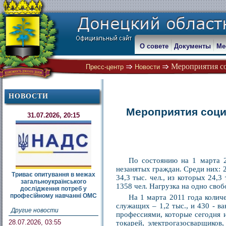
О совете
Документы
Ме
Мероприятия со
Пресс-центр
Новости
НОВОСТИ
Мероприятия соци
31.07.2026, 20:15
По состоянию на 1 марта 2
незанятых граждан. Среди них: 
Триває опитування в межах
34,3 тыс. чел., из которых 24,
загальноукраїнського
1358 чел. Нагрузка на одно своб
дослідження потреб у
професійному навчанні ОМС
На 1 марта 2011 года количе
служащих – 1,2 тыс., и 430 - 
Другие новости
профессиями, которые сегодня 
28.07.2026, 03:55
токарей, электрогазосварщиков