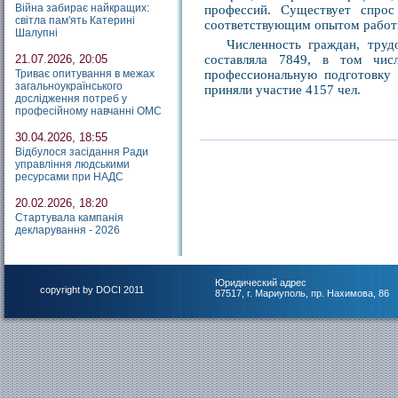
Війна забирає найкращих:
профессий. Существует спрос
світла пам'ять Катерині
соответствующим опытом работ
Шалупні
Численность граждан, труд
21.07.2026, 20:05
составляла 7849, в том чис
Триває опитування в межах
профессиональную подготовку
загальноукраїнського
приняли участие 4157 чел.
дослідження потреб у
професійному навчанні ОМС
30.04.2026, 18:55
Відбулося засідання Ради
управління людськими
ресурсами при НАДС
20.02.2026, 18:20
Стартувала кампанія
декларування - 2026
Юридический адрес
copyright by DOCI 2011
87517, г. Мариуполь, пр. Нахимова, 86