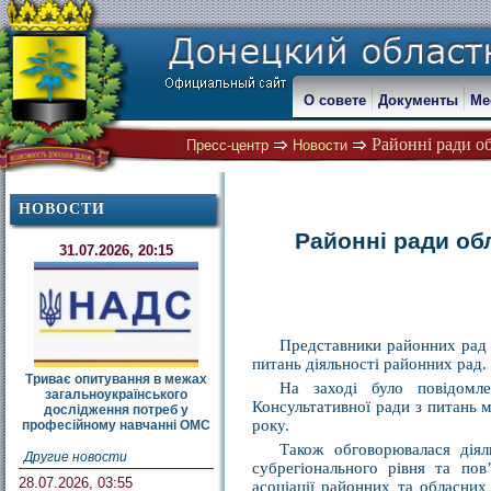
О совете
Документы
Ме
Районні ради об
Пресс-центр
Новости
НОВОСТИ
Районні ради об
31.07.2026, 20:15
Представники районних рад о
питань діяльності районних рад.
Триває опитування в межах
На заході було повідомл
загальноукраїнського
Консультативної ради з питань 
дослідження потреб у
року.
професійному навчанні ОМС
Також обговорювалася діял
Другие новости
субрегіонального рівня та по
28.07.2026, 03:55
асоціації районних та обласних