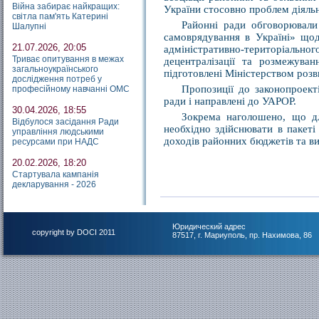
Війна забирає найкращих:
України стосовно проблем діяльн
світла пам'ять Катерині
Районні ради обговорювали
Шалупні
самоврядування в Україні» щод
21.07.2026, 20:05
адміністративно-територіал
Триває опитування в межах
децентралізації та розмежуван
загальноукраїнського
підготовлені Міністерством розв
дослідження потреб у
Пропозиції до законопроект
професійному навчанні ОМС
ради і направлені до УАРОР.
30.04.2026, 18:55
Зокрема наголошено, що для
Відбулося засідання Ради
необхідно здійснювати в пакет
управління людськими
доходів районних бюджетів та ви
ресурсами при НАДС
20.02.2026, 18:20
Стартувала кампанія
декларування - 2026
Юридический адрес
copyright by DOCI 2011
87517, г. Мариуполь, пр. Нахимова, 86