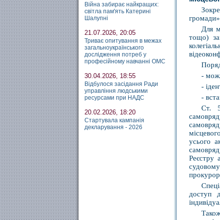
Війна забирає найкращих:
Зокре
світла пам'ять Катерині
громади»,
Шалупні
Для м
21.07.2026, 20:05
тощо) за
Триває опитування в межах
колегіал
загальноукраїнського
відеоконф
дослідження потреб у
професійному навчанні ОМС
Поряд
- мож
30.04.2026, 18:55
Відбулося засідання Ради
- іде
управління людськими
- вст
ресурсами при НАДС
Ст. 
20.02.2026, 18:20
самовряд
Стартувала кампанія
самовряд
декларування - 2026
місцевог
усього а
самовряд
Реєстру 
судовому
прокурор
Спеці
доступ д
індивідуа
Також