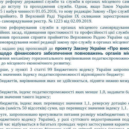
ну реформу державної служби та служби в органах місцевого са
 до вступу та проходження служби. Однак, якщо Закон Украї
5 і набув чинності 01.05.2016, то нову редакцію Закону «Про служ
прийнято. В Верховній Раді України IX скликання зареєстрован
 самоврядування реєстр. № 1223 від 02.09.2019.
тою реформування служби в органах місцевого самоврядуванн
ійних засад, підвищення престижності та професійності цієї служб
ловив прохання сприяти прийняттю Верховною Радою України одн
амоврядування нової редакції закону про службу в органах місцево
ж надано ряд пропозицій до
проекту Закону України «Про вне
 щодо фінансового забезпечення повноважень органів мі
лення механізму горизонтального вирівнювання податкоспроможност
 до місцевого економічного розвитку.
рше, у пункті 3 статті 99 Бюджетного кодексу України запроп
х значеннях індексу податкоспроможності відповідного бюджету:
 бюджетів, вирівнювання яких не здійснюється, підняти нижню меж
 бюджетів, індекс податкоспроможності яких менше 1,0, надавати ба
я значення такого індексу;
 бюджетів, індекс яких перевищує значення 1,1, реверсну дотацію
ків (замість 50 відсотків) суми, що перевищує значення індексу 1,1.
уге, запропоновано врегулювати питання розміру міжбюджетних т
Бюджетного кодексу України), у разі суттєвого недоотримання под
й час відбувається в багатьох громадах через застосування карант