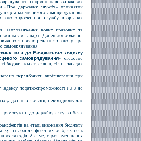
моврядування на принципово однакових
ни «Про державну службу» прийнятий
бу в органах місцевого самоврядування»
о законопроект про службу в органах
я, запровадження нових правових та
и виконавчий апарат Донецької обласної
очасно з новою редакцією закону про
го самоврядування.
сення змін до Бюджетного кодексу
сцевого самоврядування»
стосовно
і бюджетів міст, селищ, сіл на засадах
оновано передбачити вирівнювання при
у індексу податкоспроможності з 0,9 до
зову дотацію в обсязі, необхідному для
 спрямовувати до держбюджету в обсязі
рансфертів на етапі виконання бюджету
атку на доходи фізичних осіб, як це в
инних заходів. А саме, у разі зменшення