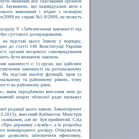
е бути змінений або скасований органом
). Зауважено, що індивідуальні акти є
нього виконання і згідно з позицією
рп/2009 по справі №1-9/2009, не можуть
розділу V «Забезпечення законності під
ебує суттєвого доопрацювання.
 на підставі цього Закону у порядку,
дно до статті 146 Конституції України
ності органів місцевого самоврядування
мають бути визначені законом.
ня законності є: 1) орган, що здійснює
безпечення законності на регіональному
. На підставі аналізу функцій, прав та
іональному та районному рівнях, тому
ності на районному рівні.
я», яким передбачено внесення змін до
навчий апарат обласної ради зауважує
ої редакції цього закону. Законопроект
3.2015), внесений Кабінетом Міністрів
скликання, але не був прийнятий. Слід
 «Про державну службу», а їх розробка
ого міжнародного досвіду. Очікувалося,
о дозволить забезпечити ефективну,