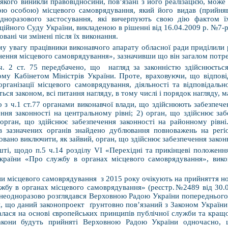
 якого виникли правовідносини, пов’язані з його реалізацією, мож
ою особою) місцевого самоврядування, який його видав (прийняв
дноразового застосування, які вичерпують свою дію фактом їх
ційного Суду України, викладеною в рішенні від 16.04.2009 р. №7-
овані чи змінені після їх виконання.
у увагу працівники виконавчого апарату обласної ради приділили 
снення місцевого самоврядування», зазначивши що він загалом потр
ч. 2 ст. 75 передбачено, що нагляд за законністю здійснюється
ому Кабінетом Міністрів України. Проте, враховуючи, що відпові
організації місцевого самоврядування, діяльності та відповідаль
ься законом, всі питання нагляду, в тому числі і порядок нагляду, 
о з ч.1 ст.77 органами виконавчої влади, що здійснюють забезпечен
ення законності на центральному рівні; 2) орган, що здійснює за
) орган, що здійснює забезпечення законності на районному рівні
ів зазначених органів знайдено дублювання повноважень на рег
вано виключити, як зайвий, орган, що здійснює забезпечення закон
ті, щодо п.5 ч.14 розділу VI «Перехідні та прикінцеві положенн
країни «Про службу в органах місцевого самоврядування», вико
.
и місцевого самоврядування з 2015 року очікують на прийняття нов
жбу в органах місцевого самоврядування» (реєстр.№2489 від 30.0
 неодноразово розглядався Верховною Радою України попереднього 
и, що даний законопроект ґрунтовно пов’язаний з Законом України
алася на основі європейських принципів публічної служби та кращ
кони будуть прийняті Верховною Радою України одночасно, щ