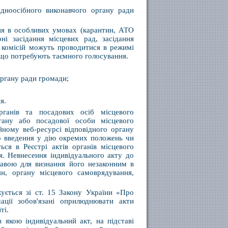
одноосібного виконавчого органу ради
ня в особливих умовах (карантин, АТО
і засідання місцевих рад, засідання
 комісій можуть проводитися в режимі
, що потребують таємного голосування.
органу ради громади;
я.
рганів та посадових осіб місцевого
ргану або посадової особи місцевого
ному веб-ресурсі відповідного органу
бо введення у дію окремих положень чи
ся в Реєстрі актів органів місцевого
я. Невнесення індивідуального акту до
ставою для визнання його незаконним в
н, органу місцевого самоврядування,
ується зі ст. 15 Закону України «Про
ації зобов'язані оприлюднювати акти
ті.
 якою індивідуальний акт, на підставі