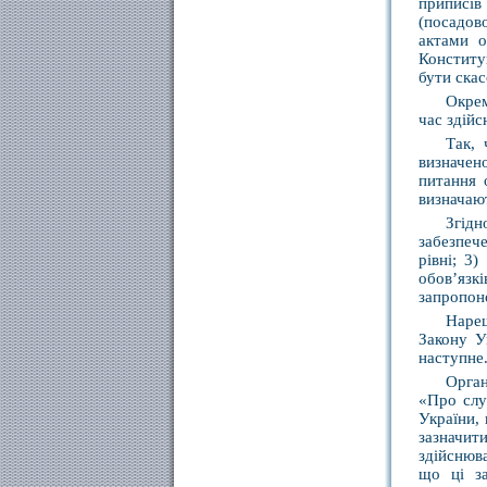
приписів
(посадов
актами о
Конститу
бути скас
Окрем
час здій
Так, 
визначен
питання 
визначают
Згідн
забезпеч
рівні; 3
обов’язк
запропоно
Нареш
Закону У
наступне
Орган
«Про слу
України,
зазначит
здійснюв
що ці за