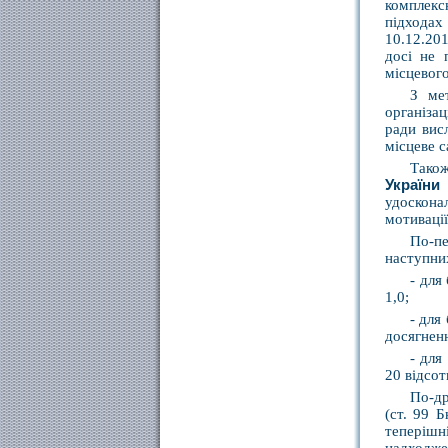
комплекс
підходах
10.12.201
досі не 
місцевого
З ме
організац
ради вис
місцеве с
Тако
України
удоскона
мотивації
По-пе
наступни
- для
1,0;
- для
досягненн
- для
20 відсот
По-др
(ст. 99 
теперішні