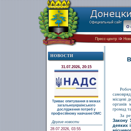
О 
Пресс-центр
Нов
НОВОСТИ
В
31.07.2026, 20:15
Робо
самовряду
місцеві 
Триває опитування в межах
органів 
загальноукраїнського
громад т
дослідження потреб у
професійному навчанні ОМС
За ре
Закону 
Другие новости
деяких 
28.07.2026, 03:55
місцево