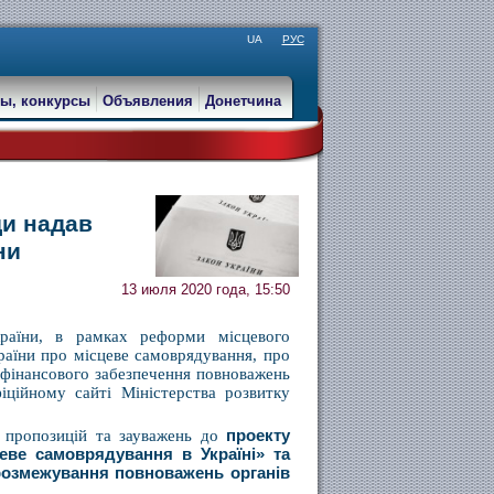
UA
РУС
ы, конкурсы
Объявления
Донетчина
ди надав
ни
13 июля 2020 года, 15:50
країни, в рамках реформи місцевого
країни про місцеве самоврядування, про
о фінансового забезпечення повноважень
іційному сайті Міністерства розвитку
д пропозицій та зауважень до
проекту
еве самоврядування в Україні» та
 розмежування повноважень органів