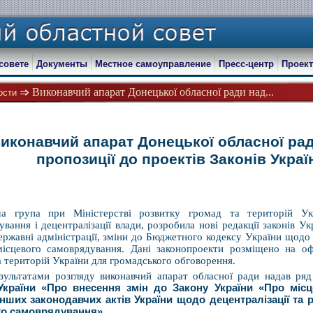
совете
Документы
Местное самоуправление
Пресс-центр
Проект
Виконавчий апарат Донецької обласної ради над...
ости
иконавчий апарат Донецької обласної ра
пропозиції до проектів Законів Украї
ча група при Міністерстві розвитку громад та територій У
вання і децентралізації влади, розробила нові редакції законів У
державні адміністрації, зміни до Бюджетного кодексу України щод
місцевого самоврядування. Дані законопроекти розміщено на оф
а територій України для громадського обговорення.
зультатами розгляду виконавчий апарат обласної ради надав ря
України «Про внесення змін до Закону України «Про місц
інших законодавчих актів України щодо децентралізації та
го самоврядування»
.