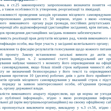
ма, в ст.25 законопроекту запропоновано визначити поняття «
 а також особливості їх утворення, реорганізації та ліквідації.
ожливості проведення заходів органами місцевого самоврядуван
пропоновано доповнити ст. 50 нормою, згідно з якою «пленарн
ьного виконавчого органу ради громади, постійних депутатських
еренції або аудіоконференції (дистанційне засідання), крім питань
ок проведення дистанційних засідань повинен забезпечувати:
ливість реалізації прав депутатів місцевих рад, членів виконавчого 
нтифікацію особи, яка бере участь у засіданні колегіального органу;
ановлення та фіксацію результатів голосування щодо кожного питанн
56 проекту Закону встановлено загальні вимоги до актів о
ування. Згідно ч. 2 зазначеної статті індивідуальний акт о
ування набуває чинності з моменту його оприлюднення на офіцій
о самоврядування, якщо більш пізній строк набрання чинності а
кту не визначений безпосередньо у його тексті та оприлюднюєть
ування протягом 10 (десяти) робочих днів з дати його прийнятт
актів органів місцевого самоврядування у вказаний строк є під
 порядку за заявою заінтересованої особи, об’єднання громадя
а, органу державної влади.
алісти виконавчого апарату підкреслили, що ця норма не узгодж
о публічної інформації», згідно з якою розпорядники інформ
льної дії (крім внутрішньоорганізаційних) на своєму офіційному сай
 пропонується виключити норму, викладену у ч.3 ст.56, згідно з