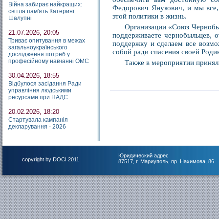
Війна забирає найкращих:
Федорович Янукович, и мы все,
світла пам'ять Катерині
этой политики в жизнь.
Шалупні
Организации «Союз Чернобыл
21.07.2026, 20:05
поддерживаете чернобыльцев, о
Триває опитування в межах
поддержку и сделаем все возмо
загальноукраїнського
собой ради спасения своей Роди
дослідження потреб у
професійному навчанні ОМС
Также в мероприятии принял
30.04.2026, 18:55
Відбулося засідання Ради
управління людськими
ресурсами при НАДС
20.02.2026, 18:20
Стартувала кампанія
декларування - 2026
Юридический адрес
copyright by DOCI 2011
87517, г. Мариуполь, пр. Нахимова, 86