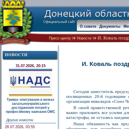
О совете
Документы
Ме
И. Коваль позд
Пресс-центр
Новости
НОВОСТИ
И. Коваль поз
31.07.2026, 20:15
Сегодня заместитель предсе
посвященных 20-й годовщине с
Триває опитування в межах
организации инвалидов «Союз Ч
загальноукраїнського
В своей приветственной ре
дослідження потреб у
професійному навчанні ОМС
важно приложить все усилия дл
катастрофы, не остались наедин
Другие новости
Наша обязанность как пре
28.07.2026, 03:55
обеспечить вам достойную со