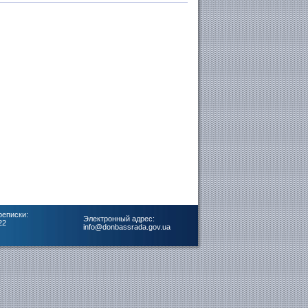
реписки:
Электронный адрес:
22
info@donbassrada.gov.ua