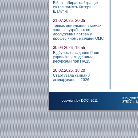
Війна забирає найкращих:
світла пам'ять Катерині
Шалупні
21.07.2026, 20:05
Триває опитування в межах
загальноукраїнського
дослідження потреб у
професійному навчанні ОМС
30.04.2026, 18:55
Відбулося засідання Ради
управління людськими
ресурсами при НАДС
20.02.2026, 18:20
Стартувала кампанія
декларування - 2026
Юридичес
copyright by DOCI 2011
87517, г.