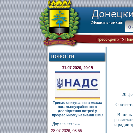
О 
Пресс-центр
Нов
НОВОСТИ
31.07.2026, 20:15
20 фе
Триває опитування в межах
Соответс
загальноукраїнського
дослідження потреб у
В день 
професійному навчанні ОМС
развлека
Другие новости
и радио
28.07.2026, 03:55