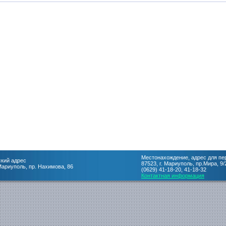
Местонахождение, адрес для пе
кий адрес
87523, г. Мариуполь, пр.Мира, 9/
 Мариуполь, пр. Нахимова, 86
(0629) 41-18-20, 41-18-32
Контактная информация