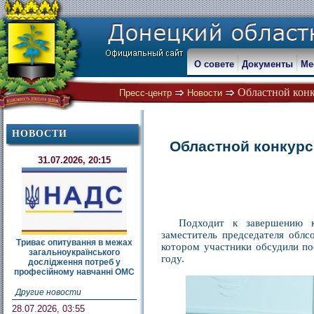
О совете
Документы
Ме
Областной конк
Пресс-центр
Новости
НОВОСТИ
Областной конкурс
31.07.2026, 20:15
Подходит к завершению к
заместитель председателя облс
Триває опитування в межах
котором участники обсудили п
загальноукраїнського
году.
дослідження потреб у
професійному навчанні ОМС
Другие новости
28.07.2026, 03:55