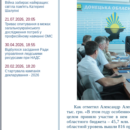
Війна забирає найкращих:
світла пам'ять Катерині
Шалупні
21.07.2026, 20:05
Триває опитування в межах
загальноукраїнського
дослідження потреб у
професійному навчанні ОМС
30.04.2026, 18:55
Відбулося засідання Ради
управління людськими
ресурсами при НАДС
20.02.2026, 18:20
Стартувала кампанія
декларування - 2026
Как отметил Александр Алек
тыс. грн. «В этом году особенно
целом приняло участие в нем 
областного бюджета – 45,7 млн.
областной уровень вышли 816 пр