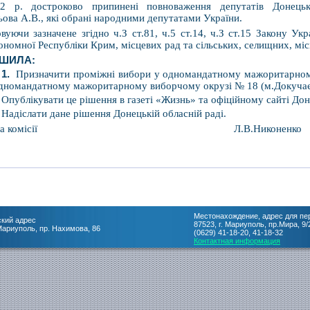
12 р. достроково припинені повноваження депутатів Донецьк
ова А.В., які обрані народними депутатами України.
вуючи зазначене згідно ч.З ст.81, ч.5 ст.14, ч.З ст.15 Закону У
номної Республіки Крим, місцевих рад та сільських, селищних, місь
ІШИЛА:
1.
Призначити проміжні вибори у одномандатному мажоритарному
дномандатному мажоритарному виборчому окрузі № 18 (м.Докучаєвс
Опублікувати це рішення в газеті «Жизнь» та офіційному сайті Дон
Надіслати дане рішення Донецькій обласній раді.
ва комісії
Л.В.Никоненко
Местонахождение, адрес для пе
кий адрес
87523, г. Мариуполь, пр.Мира, 9/
 Мариуполь, пр. Нахимова, 86
(0629) 41-18-20, 41-18-32
Контактная информация