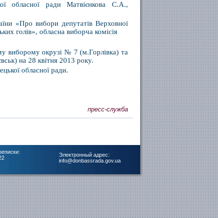
ої обласної ради Матвієнкова С.А.,
країни «Про вибори депутатів Верховної
ких голів», обласна виборча комісія
 виборому окрузі № 7 (м.Горлівка) та
ьк) на 28 квітня 2013 року.
ецької обласної ради.
пресс-служба
реписки:
Электронный адрес:
22
info@donbassrada.gov.ua