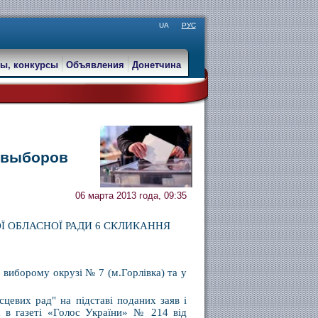
UA
РУС
ы, конкурсы
Объявления
Донетчина
 выборов
06 марта 2013 года, 09:35
Ї ОБЛАСНОЇ РАДИ 6 СКЛИКАННЯ
иборому окрузі № 7 (м.Горлівка) та у
сцевих рад" на підставі поданих заяв і
х в газеті «Голос України» № 214 від