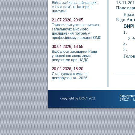
13.11.20
Війна забирає найкращих:
світла пам'ять Катерині
Пономарь
Шалупні
Врахо
Ради Авто
21.07.2026, 20:05
Триває опитування в межах
ВИР
загальноукраїнського
дослідження потреб у
у о
професійному навчанні ОМС
30.04.2026, 18:55
Відбулося засідання Ради
управління людськими
Голо
ресурсами при НАДС
20.02.2026, 18:20
Стартувала кампанія
декларування - 2026
Юридичес
copyright by DOCI 2011
87517, г.