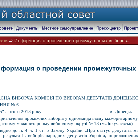
совете
Документы
Местное самоуправление
Пресс-центр
Проект
Информация о проведении промежуточных выборов...
ости
формация о проведении промежуточных
СНА ВИБОРЧА КОМІСІЯ ПО ВИБОРАМ ДЕПУТАТІВ ДОНЕЦЬКО
ННЯ № 6
д "25" лютого 2013 року м. Донецьк
ризначення проміжних виборів у одномандатному мажоритарному в
атному мажоритарному виборчому окрузі № 18 (м.Докучаєвськ)
відно до п. 4 ч. 1 ст. 5 Закону України „Про статус депутатів мі
х результатів виборів народних депутатів України, оприлюднени