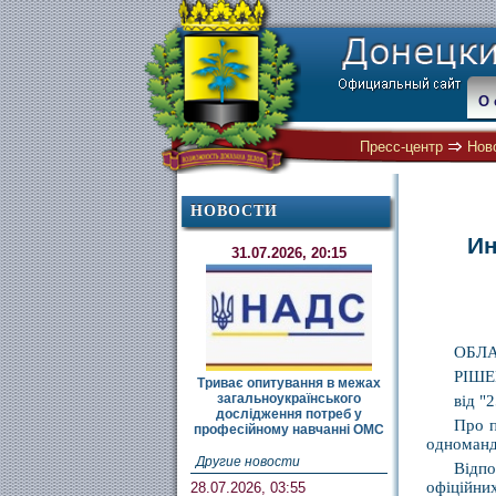
О 
Пресс-центр
Нов
НОВОСТИ
Ин
31.07.2026, 20:15
ОБЛА
РІШЕ
Триває опитування в межах
загальноукраїнського
ві
дослідження потреб у
Про п
професійному навчанні ОМС
одноманд
Другие новости
Відпо
офіційни
28.07.2026, 03:55