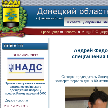
О совете
Документы
Ме
Андрей Федорук
Пресс-центр
Новости
НОВОСТИ
Андрей Федо
31.07.2026, 20:15
спецгашения 
Сегодня председатель Донец
конверта первого дня к 80-лети
Триває опитування в межах
загальноукраїнського
дослідження потреб у
професійному навчанні ОМС
Другие новости
28.07.2026, 03:55