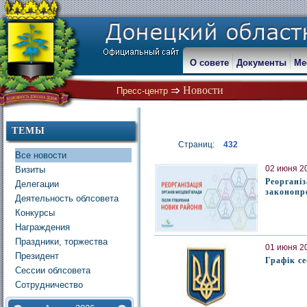
О совете
Документы
Ме
Новости
Пресс-центр
ТЕМЫ
Страниц:
432
Все новости
02 июня 20
Визиты
Реорганіз
Делегации
законопр
Деятельность облсовета
Конкурсы
Награждения
Праздники, торжества
01 июня 20
Президент
Графік се
Сессии облсовета
Сотрудничество