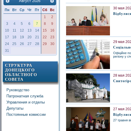
Август
2026
30 мая 202
Пн
Вт
Ср
Чт
Пт
Сб
Вс
Відбулися
1
2
3
4
5
6
7
8
9
10
11
12
13
14
15
16
17
18
19
20
21
22
23
29 мая 202
24
25
26
27
28
29
30
Соціально
31
Офіційне по
регіону у сі
СТРУКТУРА
ДОНЕЦКОГО
ОБЛАСТНОГО
28 мая 202
СОВЕТА
Святогір
Руководство
Патронатная служба
Управления и отделы
Депутаты
27 мая 202
Постоянные комиссии
Відбулися
27 травня в