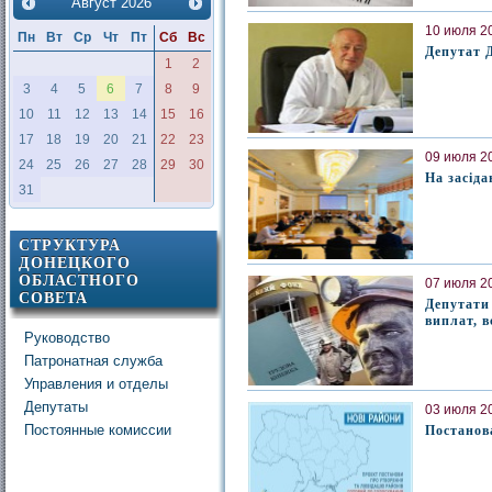
Август
2026
10 июля 20
Пн
Вт
Ср
Чт
Пт
Сб
Вс
Депутат 
1
2
3
4
5
6
7
8
9
10
11
12
13
14
15
16
17
18
19
20
21
22
23
09 июля 20
24
25
26
27
28
29
30
На засід
31
СТРУКТУРА
ДОНЕЦКОГО
ОБЛАСТНОГО
07 июля 20
СОВЕТА
Депутати
виплат, 
Руководство
Патронатная служба
Управления и отделы
Депутаты
03 июля 20
Постоянные комиссии
Постанова