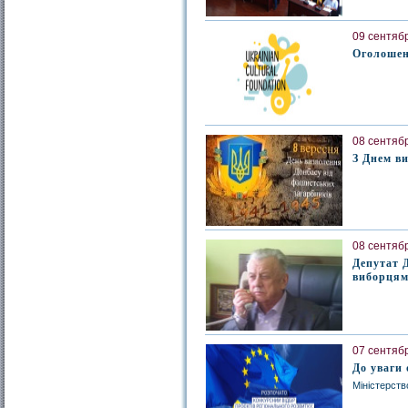
09 сентябр
Оголошен
08 сентябр
З Днем в
08 сентябр
Депутат 
виборця
07 сентябр
До уваги 
Міністерств