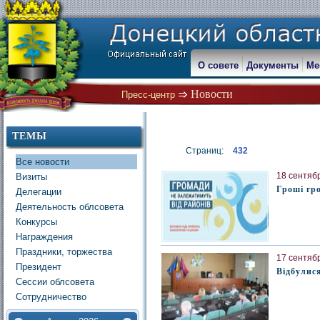
О совете
Документы
Ме
Новости
Пресс-центр
ТЕМЫ
Страниц:
432
Все новости
18 сентябр
Визиты
Гроші гр
Делегации
Деятельность облсовета
Конкурсы
Награждения
Праздники, торжества
17 сентябр
Президент
Відбулися
Сессии облсовета
Сотрудничество