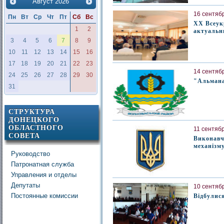
Август
2026
16 сентябр
Пн
Вт
Ср
Чт
Пт
Сб
Вс
XX Всеук
1
2
актуальн
3
4
5
6
7
8
9
10
11
12
13
14
15
16
17
18
19
20
21
22
23
14 сентябр
24
25
26
27
28
29
30
"Альман
31
СТРУКТУРА
ДОНЕЦКОГО
ОБЛАСТНОГО
11 сентябр
СОВЕТА
Виконавч
механізму
Руководство
Патронатная служба
Управления и отделы
Депутаты
10 сентябр
Постоянные комиссии
Відбулися