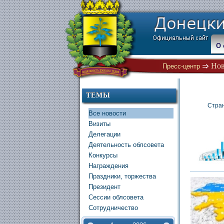
О 
Нов
Пресс-центр
ТЕМЫ
Стра
Все новости
Визиты
Делегации
Деятельность облсовета
Конкурсы
Награждения
Праздники, торжества
Президент
Сессии облсовета
Сотрудничество