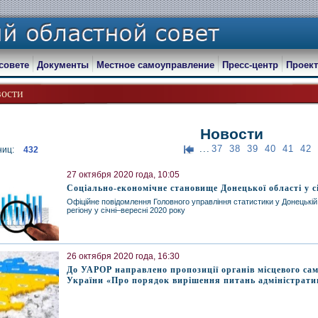
совете
Документы
Местное самоуправление
Пресс-центр
Проект
ости
Новости
...
37
38
39
40
41
42
ниц:
432
27 октября 2020 года, 10:05
Соціально-економічне становище Донецької області у сі
Офіційне повідомлення Головного управління статистики у Донецькій
регіону у січні–вересні 2020 року
26 октября 2020 года, 16:30
До УАРОР направлено пропозиції органів місцевого са
України «Про порядок вирішення питань адміністрати