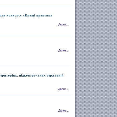
роди конкурсу «Кращі практики
Далее...
Далее...
територіях, підконтрольних державній
Далее...
Далее...