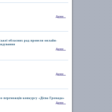
Далее...
ської обласних рад провели онлайн-
рядування
Далее...
Далее...
ло переможців конкурсу «Дієва Громада»
Далее...