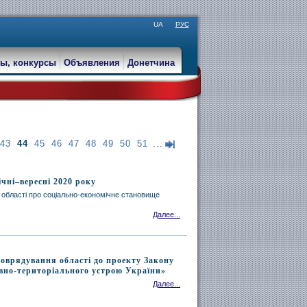
UA
РУС
ы, конкурсы
Объявления
Донетчина
43
44
45
46
47
48
49
50
51
...
чні–вересні 2020 року
 області про соціально-економічне становище
Далее...
моврядування області до проекту Закону
вно-територіального устрою України»
Далее...