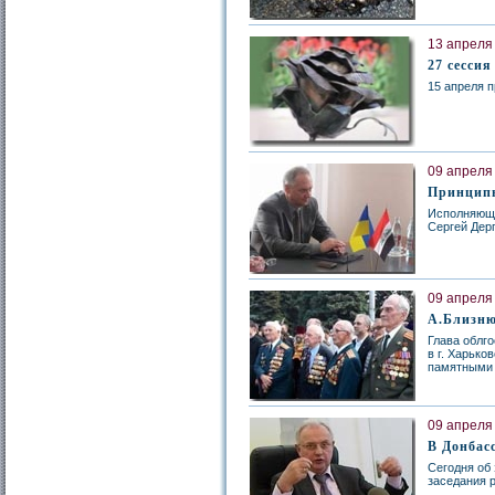
13 апреля 
27 сессия
15 апреля п
09 апреля 
Принципы
Исполняющи
Сергей Дер
09 апреля 
А.Близню
Глава облг
в г. Харьк
памятными 
09 апреля 
В Донбас
Сегодня об
заседания 