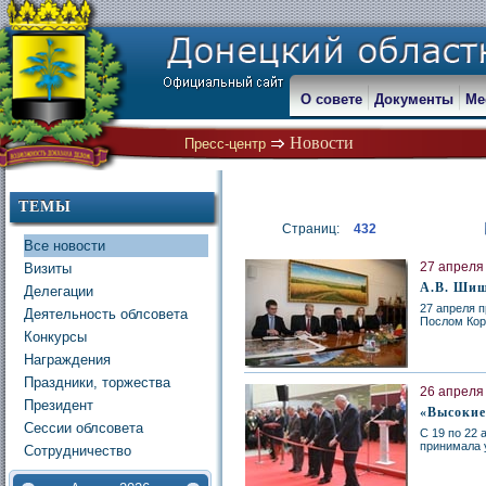
О совете
Документы
Ме
Новости
Пресс-центр
ТЕМЫ
Страниц:
432
Все новости
27 апреля 
Визиты
А.В. Шиш
Делегации
27 апреля 
Деятельность облсовета
Послом Кор
Конкурсы
Награждения
Праздники, торжества
26 апреля 
Президент
«Высокие
Сессии облсовета
С 19 по 22 
принимала 
Сотрудничество