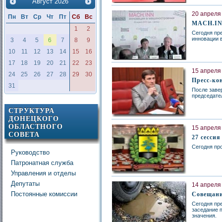
Август
2026
20 апреля 
Пн
Вт
Ср
Чт
Пт
Сб
Вс
MACH.INN
1
2
Сегодня пр
инновации 
3
4
5
6
7
8
9
10
11
12
13
14
15
16
17
18
19
20
21
22
23
15 апреля 
24
25
26
27
28
29
30
Пресс-ко
31
После заве
председате
СТРУКТУРА
ДОНЕЦКОГО
ОБЛАСТНОГО
15 апреля 
СОВЕТА
27 сессия
Сегодня про
Руководство
Патронатная служба
Управления и отделы
Депутаты
14 апреля 
Постоянные комиссии
Совещани
Сегодня пр
заседание 
значения.