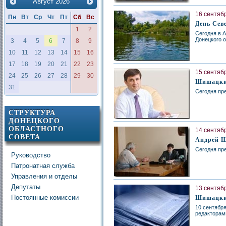
Август
2026
16 сентябр
Пн
Вт
Ср
Чт
Пт
Сб
Вс
День Сев
1
2
Сегодня в 
Донецкого 
3
4
5
6
7
8
9
10
11
12
13
14
15
16
17
18
19
20
21
22
23
15 сентябр
24
25
26
27
28
29
30
Шишацкий
31
Сегодня пр
СТРУКТУРА
ДОНЕЦКОГО
ОБЛАСТНОГО
14 сентябр
СОВЕТА
Андрей Ш
Сегодня пр
Руководство
Патронатная служба
Управления и отделы
Депутаты
13 сентябр
Постоянные комиссии
Шишацкий
10 сентябр
редакторам