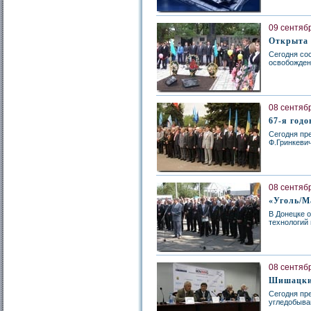
09 сентябр
Открыта 
Сегодня со
освобожден
08 сентябр
67-я год
Сегодня пр
Ф.Гринкеви
08 сентябр
«Уголь/М
В Донецке 
технологий
08 сентябр
Шишацкий
Сегодня пр
угледобыв