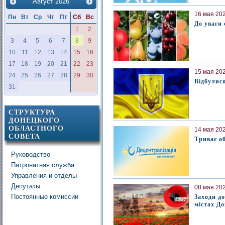
Август
2026
16 мая 202
Пн
Вт
Ср
Чт
Пт
Сб
Вс
До уваги
1
2
3
4
5
6
7
8
9
10
11
12
13
14
15
16
17
18
19
20
21
22
23
15 мая 202
24
25
26
27
28
29
30
Відбулися
31
СТРУКТУРА
ДОНЕЦКОГО
ОБЛАСТНОГО
14 мая 202
СОВЕТА
Триває о
Руководство
Патронатная служба
Управления и отделы
Депутаты
08 мая 202
Постоянные комиссии
Заходи до
містах До