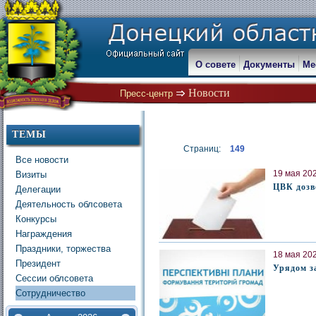
О совете
Документы
Ме
Новости
Пресс-центр
ТЕМЫ
Страниц:
149
Все новости
19 мая 202
Визиты
ЦВК дозв
Делегации
Деятельность облсовета
Конкурсы
Награждения
Праздники, торжества
18 мая 202
Президент
Урядом з
Сессии облсовета
Сотрудничество