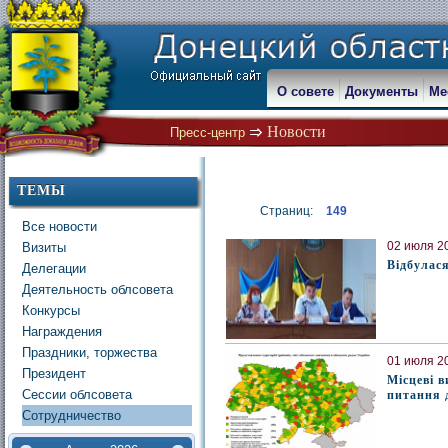
О совете
Документы
Ме
Новости
Пресс-центр
ТЕМЫ
Страниц:
149
Все новости
02 июля 20
Визиты
Відбулася
Делегации
Деятельность облсовета
Конкурсы
Награждения
Праздники, торжества
01 июля 20
Президент
Місцеві в
Сессии облсовета
питання 
Сотрудничество