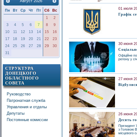
Август
2026
01 июля 20
Пн
Вт
Ср
Чт
Пт
Сб
Вс
Графік се
1
2
3
4
5
6
7
8
9
10
11
12
13
14
15
16
17
18
19
20
21
22
23
30 июня 20
24
25
26
27
28
29
30
Соціально
31
Офіційне по
регіону у сі
СТРУКТУРА
ДОНЕЦКОГО
ОБЛАСТНОГО
27 июня 20
СОВЕТА
Відбулися
Руководство
Патронатная служба
Управления и отделы
Депутаты
26 июня 20
Постоянные комиссии
Десять го
Президент У
з Головою 
місцевого с