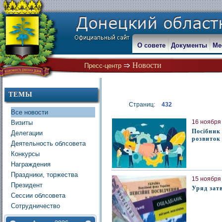
О совете
Документы
Ме
Новости
Пресс-центр
ТЕМЫ
Страниц:
432
Все новости
16 ноября 
Визиты
Посібник
Делегации
розвиток
Деятельность облсовета
Конкурсы
Награждения
Праздники, торжества
15 ноября 
Президент
Уряд зат
Сессии облсовета
Сотрудничество