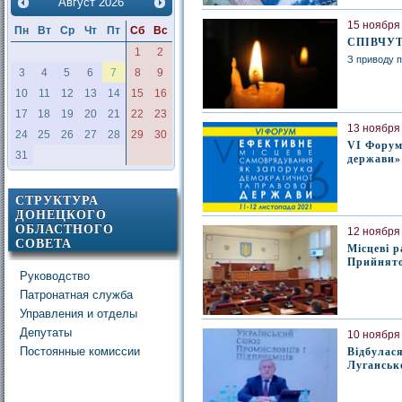
Август
2026
15 ноября 
Пн
Вт
Ср
Чт
Пт
Сб
Вс
СПІВЧУ
1
2
З приводу п
3
4
5
6
7
8
9
10
11
12
13
14
15
16
17
18
19
20
21
22
23
13 ноября 
24
25
26
27
28
29
30
VI Форум
31
держави»
СТРУКТУРА
ДОНЕЦКОГО
ОБЛАСТНОГО
12 ноября 
СОВЕТА
Місцеві р
Прийнято
Руководство
Патронатная служба
Управления и отделы
Депутаты
10 ноября 
Постоянные комиссии
Відбулас
Луганськ