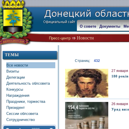
О совете
Документы
Ме
Новости
Пресс-центр
ТЕМЫ
Страниц:
432
Все новости
27 января 
Визиты
180 рокі
Делегации
Деятельность облсовета
Конкурсы
Награждения
Праздники, торжества
26 января 
Президент
Уряд виз
Сессии облсовета
Сотрудничество