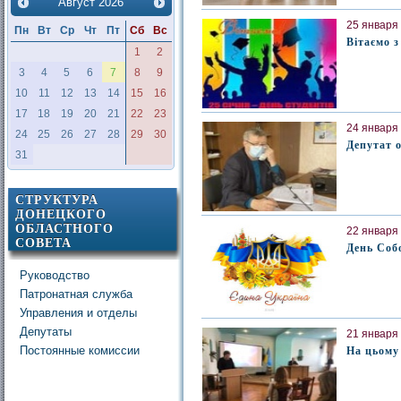
Август
2026
25 января 
Пн
Вт
Ср
Чт
Пт
Сб
Вс
Вітаємо з
1
2
3
4
5
6
7
8
9
10
11
12
13
14
15
16
17
18
19
20
21
22
23
24 января 
24
25
26
27
28
29
30
Депутат 
31
СТРУКТУРА
ДОНЕЦКОГО
ОБЛАСТНОГО
22 января 
СОВЕТА
День Соб
Руководство
Патронатная служба
Управления и отделы
Депутаты
21 января 
Постоянные комиссии
На цьому 