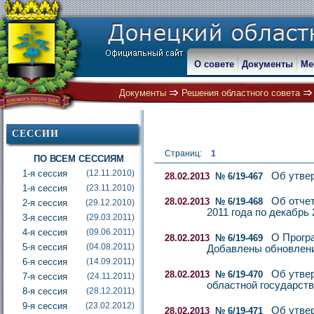
О совете
Документы
Ме
Документы
Решения областного совета
СЕССИИ
Страниц:
1
ПО ВСЕМ СЕССИЯМ
1-я сессия
(12.11.2010)
Об утвер
28.02.2013
№ 6/19-467
1-я сессия
(23.11.2010)
Об отчет
28.02.2013
№ 6/19-468
2-я сессия
(29.12.2010)
2011 года по декабрь 
3-я сессия
(29.03.2011)
4-я сессия
(09.06.2011)
О Програ
28.02.2013
№ 6/19-469
5-я сессия
(04.08.2011)
Добавлены обновления
6-я сессия
(14.09.2011)
Об утве
28.02.2013
№ 6/19-470
7-я сессия
(24.11.2011)
областной государст
8-я сессия
(28.12.2011)
9-я сессия
(23.02.2012)
Об утвер
28.02.2013
№ 6/19-471