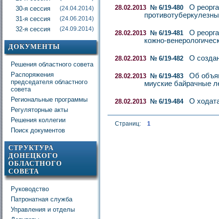
О реорг
28.02.2013
№ 6/19-480
30-я сессия
(24.04.2014)
противотуберкулезны
31-я сессия
(24.06.2014)
32-я сессия
(24.09.2014)
О реорг
28.02.2013
№ 6/19-481
кожно-венерологическ
ДОКУМЕНТЫ
О созда
28.02.2013
№ 6/19-482
Решения областного совета
Распоряжения
Об объя
28.02.2013
№ 6/19-483
председателя областного
миуские байрачные л
совета
Региональные программы
О ходат
28.02.2013
№ 6/19-484
Регуляторные акты
Решения коллегии
Страниц:
1
Поиск документов
СТРУКТУРА
ДОНЕЦКОГО
ОБЛАСТНОГО
СОВЕТА
Руководство
Патронатная служба
Управления и отделы