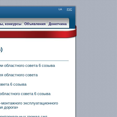
UA
РУС
ы, конкурсы
Объявления
Донетчина
)
и областного совета 6 созыва
я областного совета
овета 6 созыва
областного совета 6 созыва
-монтажного эксплуатационного
я дорога»
риториальных громад сел,