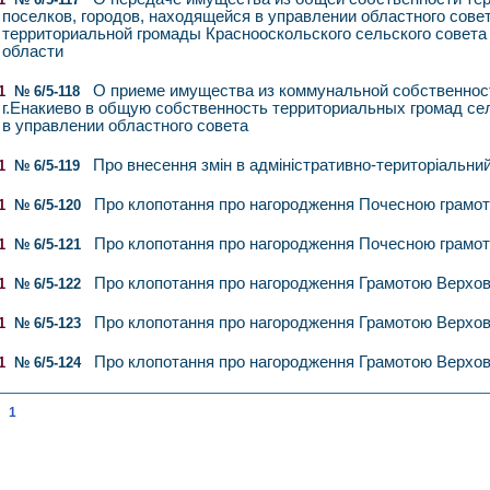
поселков, городов, находящейся в управлении областного сове
территориальной громады Краснооскольского сельского совета
области
О приеме имущества из коммунальной собственнос
1
№ 6/5-118
г.Енакиево в общую собственность территориальных громад се
в управлении областного совета
Про внесення змін в адміністративно-територіальний
1
№ 6/5-119
Про клопотання про нагородження Почесною грамот
1
№ 6/5-120
Про клопотання про нагородження Почесною грамот
1
№ 6/5-121
Про клопотання про нагородження Грамотою Верхов
1
№ 6/5-122
Про клопотання про нагородження Грамотою Верхов
1
№ 6/5-123
Про клопотання про нагородження Грамотою Верхов
1
№ 6/5-124
1