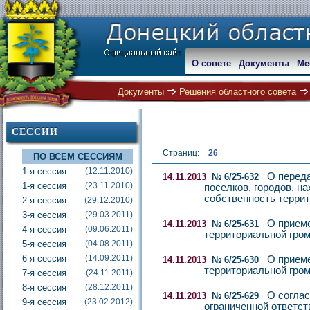
О совете
Документы
Ме
Документы
Решения областного совета
СЕССИИ
Страниц:
26
ПО ВСЕМ СЕССИЯМ
1-я сессия
(12.11.2010)
О переда
14.11.2013
№ 6/25-632
1-я сессия
(23.11.2010)
поселков, городов, н
собственность терри
2-я сессия
(29.12.2010)
3-я сессия
(29.03.2011)
О приеме
14.11.2013
№ 6/25-631
4-я сессия
(09.06.2011)
территориальной гром
5-я сессия
(04.08.2011)
6-я сессия
(14.09.2011)
О приеме
14.11.2013
№ 6/25-630
территориальной гром
7-я сессия
(24.11.2011)
8-я сессия
(28.12.2011)
О соглас
14.11.2013
№ 6/25-629
9-я сессия
(23.02.2012)
ограниченной ответ