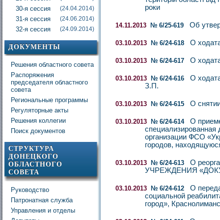
роки
30-я сессия
(24.04.2014)
31-я сессия
(24.06.2014)
Об утвер
14.11.2013
№ 6/25-619
32-я сессия
(24.09.2014)
О ходат
03.10.2013
№ 6/24-618
ДОКУМЕНТЫ
О ходат
03.10.2013
№ 6/24-617
Решения областного совета
Распоряжения
О ходат
03.10.2013
№ 6/24-616
председателя областного
З.П.
совета
Региональные программы
О снятии
03.10.2013
№ 6/24-615
Регуляторные акты
Решения коллегии
О прием
03.10.2013
№ 6/24-614
специализированная 
Поиск документов
организации ФСО «Ук
городов, находящуюся
СТРУКТУРА
ДОНЕЦКОГО
О реор
03.10.2013
№ 6/24-613
ОБЛАСТНОГО
УЧРЕЖДЕНИЯ «ДОК
СОВЕТА
О переда
03.10.2013
№ 6/24-612
Руководство
социальной реабилит
Патронатная служба
город», Краснолиманс
Управления и отделы