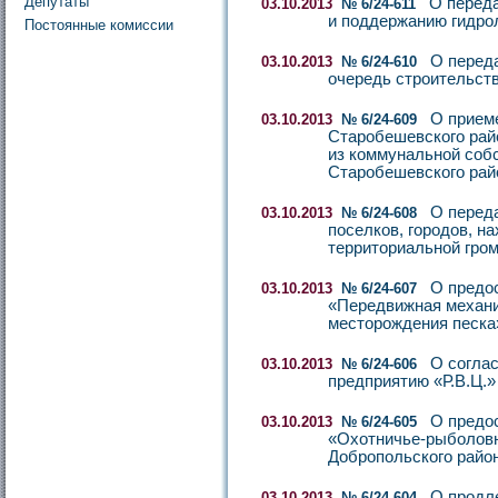
Депутаты
О переда
03.10.2013
№ 6/24-611
и поддержанию гидрол
Постоянные комиссии
О переда
03.10.2013
№ 6/24-610
очередь строительст
О прием
03.10.2013
№ 6/24-609
Старобешевского рай
из коммунальной соб
Старобешевского рай
О перед
03.10.2013
№ 6/24-608
поселков, городов, н
территориальной гро
О предос
03.10.2013
№ 6/24-607
«Передвижная механи
месторождения песка
О соглас
03.10.2013
№ 6/24-606
предприятию «Р.В.Ц.»
О предо
03.10.2013
№ 6/24-605
«Охотничье-рыболовн
Добропольского райо
О продл
03.10.2013
№ 6/24-604