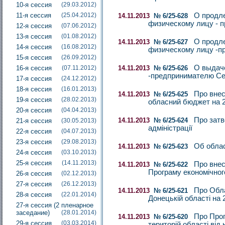
10-я сессия
(29.03.2012)
11-я сессия
(25.04.2012)
О продле
14.11.2013
№ 6/25-628
физическому лицу - 
12-я сессия
(07.06.2012)
13-я сессия
(01.08.2012)
О продле
14.11.2013
№ 6/25-627
14-я сессия
(16.08.2012)
физическому лицу -п
15-я сессия
(26.09.2012)
О выдач
16-я сессия
(07.11.2012)
14.11.2013
№ 6/25-626
-предпринимателю С
17-я сессия
(24.12.2012)
18-я сессия
(16.01.2013)
Про внес
14.11.2013
№ 6/25-625
19-я сессия
(28.02.2013)
обласний бюджет на 2
20-я сессия
(04.04.2013)
Про затв
14.11.2013
№ 6/25-624
21-я сессия
(30.05.2013)
адміністрації
22-я сессия
(04.07.2013)
23-я сессия
(29.08.2013)
Об облас
14.11.2013
№ 6/25-623
24-я сессия
(03.10.2013)
25-я сессия
(14.11.2013)
Про внес
14.11.2013
№ 6/25-622
Програму економічного
26-я сессия
(02.12.2013)
27-я сессия
(26.12.2013)
Про Обла
14.11.2013
№ 6/25-621
28-я сессия
(22.01.2014)
Донецькій області на 
27-я сессия (2 пленарное
заседание)
(28.01.2014)
Про Прог
14.11.2013
№ 6/25-620
29-я сессия
(03.03.2014)
територій області від