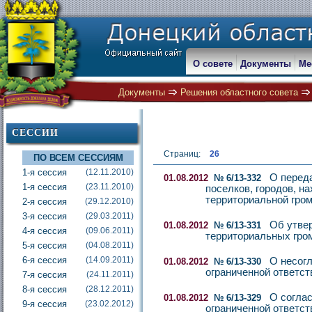
О совете
Документы
Ме
Документы
Решения областного совета
СЕССИИ
Страниц:
26
ПО ВСЕМ СЕССИЯМ
1-я сессия
(12.11.2010)
О перед
01.08.2012
№ 6/13-332
1-я сессия
(23.11.2010)
поселков, городов, н
территориальной гро
2-я сессия
(29.12.2010)
3-я сессия
(29.03.2011)
Об утве
01.08.2012
№ 6/13-331
4-я сессия
(09.06.2011)
территориальных гром
5-я сессия
(04.08.2011)
6-я сессия
(14.09.2011)
О несогл
01.08.2012
№ 6/13-330
ограниченной ответс
7-я сессия
(24.11.2011)
8-я сессия
(28.12.2011)
О соглас
01.08.2012
№ 6/13-329
9-я сессия
(23.02.2012)
ограниченной ответс