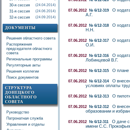
30-я сессия
(24.04.2014)
О ходат
07.06.2012
№ 6/12-319
31-я сессия
(24.06.2014)
А.Г.
32-я сессия
(24.09.2014)
О ходат
07.06.2012
№ 6/12-318
ДОКУМЕНТЫ
Н.Н.
Решения областного совета
О ходат
07.06.2012
№ 6/12-317
Распоряжения
О.И.
председателя областного
совета
О ходат
07.06.2012
№ 6/12-316
Региональные программы
Лобинцевой В.Г.
Регуляторные акты
О плане 
07.06.2012
№ 6/12-315
Решения коллегии
Поиск документов
О внесен
07.06.2012
№ 6/12-314
условиях оплаты труд
СТРУКТУРА
ДОНЕЦКОГО
О пилотн
07.06.2012
№ 6/12-313
ОБЛАСТНОГО
СОВЕТА
О внесен
07.06.2012
№ 6/12-312
образовании и избран
Руководство
Патронатная служба
О даче 
07.06.2012
№ 6/12-311
Управления и отделы
имени С.С. Прокофьев