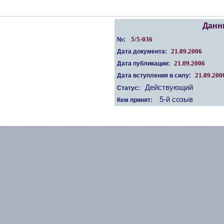
Данн
5/5-036
№:
21.09.2006
Дата документа:
21.09.2006
Дата публикации:
21.09.200
Дата вступления в силу:
Действующий
Статус:
5-й созыв
Кем принят: