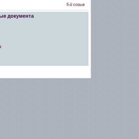
5-й созыв
ые документа
6