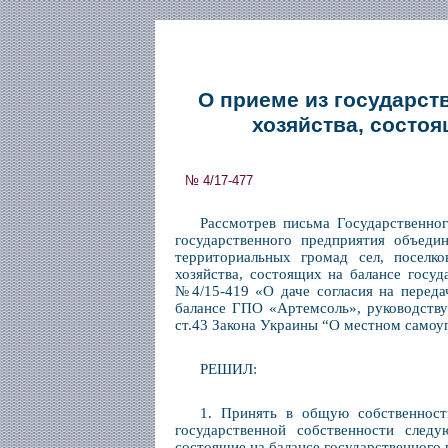
О приеме из государст
хозяйства, состо
№ 4/17-477
Рассмотрев письма Государственно
государственного предприятия объеди
территориальных громад сел, поселко
хозяйства, состоящих на балансе госу
№4/15-419 «О даче согласия на переда
балансе ГПО «Артемсоль», руководству
ст.43 Закона Украины “О местном самоуп
РЕШИЛ:
1. Принять в общую собственность
государственной собственности следу
состоящие на балансе государственного