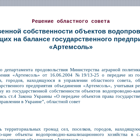
Решение областного совета
венной собственности объектов водопро
ящих на балансе государственного предп
«Артемсоль»
го департамента продовольствия Министерства аграрной полити
нения «Артемсоль» от 16.06.2004 №19/13-25 о передаче из г
в, городов, находящуюся в управлении областного совета, об
дарственного предприятия объединения «Артемсоль», учитывая ре
чу из государственной собственности объектов водопроводно-кан
ясь ст.4 Закона Украины «О передаче объектов права государств
равлении в Украине”, областной совет
 территориальных громад сел, поселков, городов, находящуюс
ю-щие объекты водопроводно-канализационного хозяйства в с
 предприятия объединения «Артемсоль»: