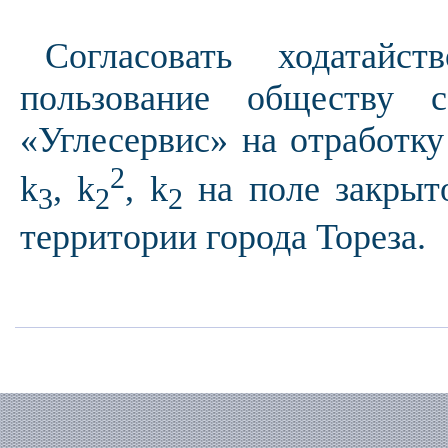
Согласовать ходатай
пользование обществу с
«Углесервис» на отработку
2
k
, k
, k
на поле закрыт
3
2
2
территории города Тореза.