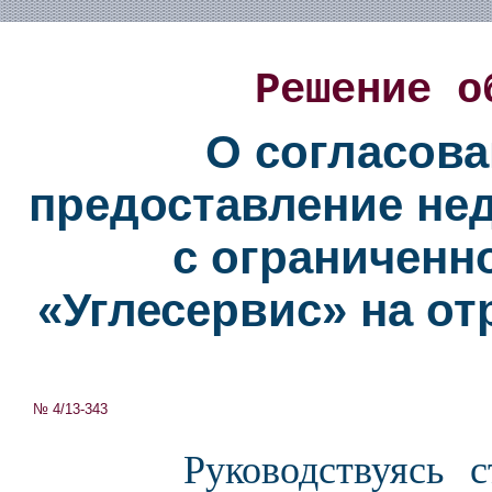
Решение о
О согласова
предоставление не
с ограниченн
«Углесервис» на от
№ 4/13-343
Руководствуясь ст.9