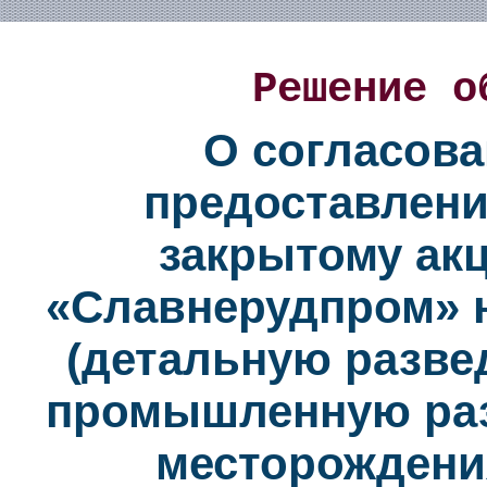
Решение о
О согласова
предоставлени
закрытому ак
«Славнерудпром» н
(детальную развед
промышленную раз
месторождени