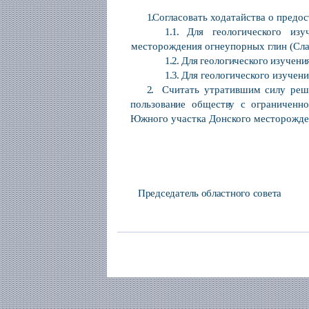
1.
Согласовать ходатайства о пред
1.1.
Для геологического изуч
месторождения огнеупорных глин (Сла
1.2.
Для геологического изучен
1.3.
Для геологического изучени
2.
Считать утратившим силу реш
пользование обществу с ограниченн
Южного участка Донского месторожде
Председатель областного совета