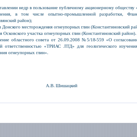
оставлении недр в пользование публичному акционерному обществу
ения, в том числе опытно-промышленной разработки, Флан
вянский район);
ия Донского месторождения огнеупорных
глин (Константиновский ра
я Осковского участка огнеупорных глин (Константиновский район).
ение областного совета от 26.09.2008
№5/18-559 «О согласовани
ой ответственностью «ТРИАС ЛТД» для геологического
изучени
ния огнеупорных глин».
А.В. Шишацкий