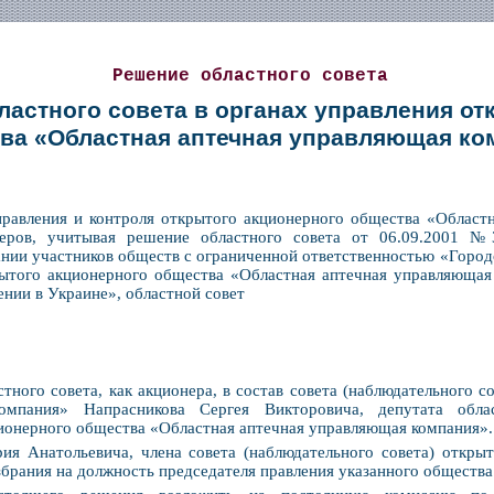
Решение областного совета
ластного совета в органах управления от
ва «Областная аптечная управляющая ко
правления и контроля открытого акционерного общества «Област
ров, учитывая решение областного совета от 06.09.2001 №
рании участников обществ с ограниченной ответственностью «Город
ытого акционерного общества «Областная аптечная управляющая к
нии в Украине», областной совет
стного совета, как акционера, в состав совета (наблюдательного 
омпания» Напрасникова Сергея Викторовича, депутата обла
ционерного общества «Областная аптечная управляющая компания».
я Анатольевича, члена совета (наблюдательного совета) откры
брания на должность председателя правления указанного общества