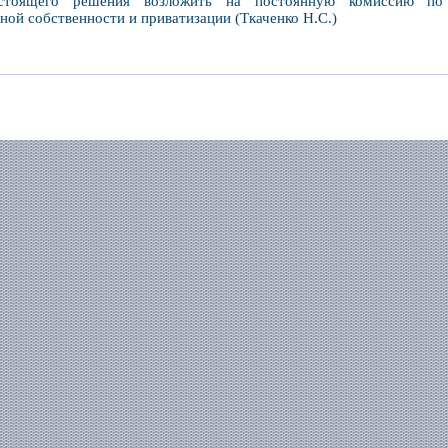
стоящего решения возложить на постоянную комиссию по 
ой собственности и приватизации (Ткаченко Н.С.)