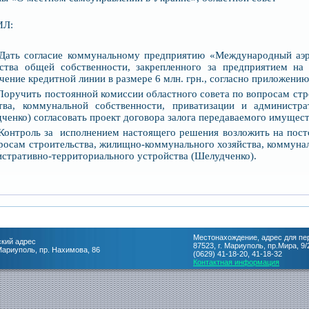
Л:
 Дать согласие коммунальному предприятию «Международный аэр
ства общей собственности, закрепленного за предприятием на 
чение кредитной линии в размере 6 млн. грн., согласно приложению
 Поручить постоянной комиссии областного совета по вопросам ст
ства, коммунальной собственности, приватизации и администра
ченко) согласовать проект договора залога передаваемого имущест
 Контроль за исполнением настоящего решения возложить на пос
росам строительства, жилищно-коммунального хозяйства, коммунал
стративно-территориального устройства (Шелудченко).
Местонахождение, адрес для пе
кий адрес
87523, г. Мариуполь, пр.Мира, 9/
 Мариуполь, пр. Нахимова, 86
(0629) 41-18-20, 41-18-32
Контактная информация