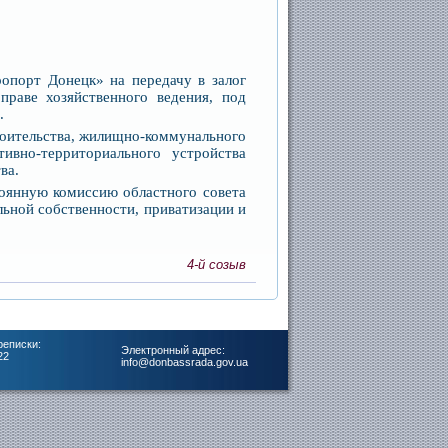
опорт Донецк» на передачу в залог
праве хозяйственного ведения, под
.
роительства, жилищно-коммунального
тивно-территориального устройства
ва.
тоянную комиссию областного совета
ьной собственности, приватизации и
4-й созыв
реписки:
Электронный адрес:
22
info@donbassrada.gov.ua