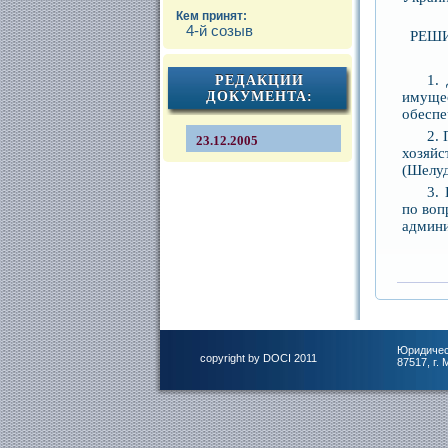
Кем принят:
4-й созыв
РЕШИ
1.
РЕДАКЦИИ
имуще
ДОКУМЕНТА:
обеспе
2.
23.12.2005
хозяй
(Шелуд
3.
по воп
админи
Юридичес
copyright by DOCI 2011
87517, г.