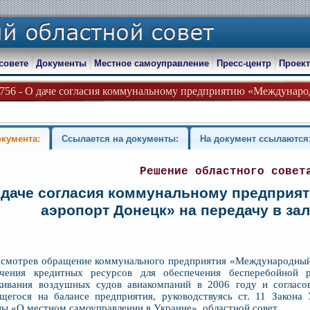
совете
Документы
Местное самоуправление
Пресс-центр
Проект
-756 - О даче согласия коммунальному предприятию «Международ
окумента:
Ссылается на документы:
На документ ссылаются
Решение областного совет
 даче согласия коммунальному предпри
аэропорт Донецк» на передачу в за
ссмотрев обращение коммунального предприятия «Международный
ечения кредитных ресурсов для обеспечения бесперебойной р
живания воздушных судов авиакомпаний в 2006 году и согласов
щегося на балансе предприятия, руководствуясь ст. 11 Закона 
ы «О местном самоуправлении в Украине», областной совет