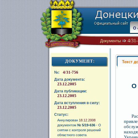
О 
4/31
Документы
ДОКУМЕНТ:
Текст д
4/31-756
№:
Дата документа:
23.12.2005
О
Дата публикации:
23.12.2005
Дата вступления в силу:
23.12.2005
Статус:
Ра
Аннулирован
18.12.2008
привл
документом
№ 5/19-636
- О
обслу
снятии с контроля решений
находя
областного совета
Украин