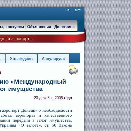
UA
РУС
ы, конкурсы
Объявления
Донетчина
ный аэропорт...
:
Утверждает:
Аннулирует:
а
ятию «Международный
лог имущества
23 декабря 2005 года
 аэропорт Донецк» о необходимости
аботы аэропорта и качественного
ании передачи в залог имущества,
Украины «О залоге», ст. 60 Закона