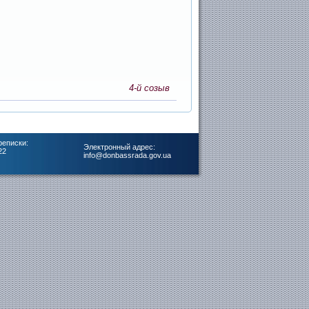
4-й созыв
реписки:
Электронный адрес:
22
info@donbassrada.gov.ua