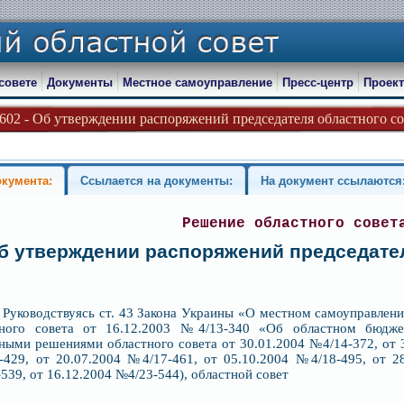
совете
Документы
Местное самоуправление
Пресс-центр
Проект
-602 - Об утверждении распоряжений председателя областного сов
окумента:
Ссылается на документы:
На документ ссылаются
Решение областного совет
б утверждении распоряжений председател
уководствуясь ст. 43 Закона Украины «О местном самоуправлении 
тного совета от 16.12.2003 №4/13-340 «Об областном бюдже
ными решениями областного совета от 30.01.2004 №4/14-372, от 3
429, от 20.07.2004 №4/17-461, от 05.10.2004 №4/18-495, от 28
539, от 16.12.2004 №4/23-544), областной совет