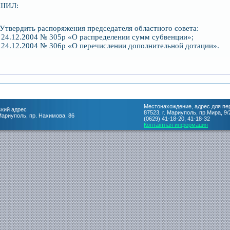
ШИЛ:
вердить распоряжения председателя областного совета:
4.12.2004 № 305р «О распределении сумм субвенции»;
4.12.2004 № 306р «О перечислении дополнительной дотации».
Местонахождение, адрес для пе
кий адрес
87523, г. Мариуполь, пр.Мира, 9/
 Мариуполь, пр. Нахимова, 86
(0629) 41-18-20, 41-18-32
Контактная информация