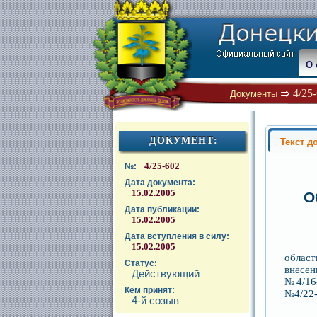
О 
4/25
Документы
ДОКУМЕНТ:
Текст д
4/25-602
№:
Дата документа:
15.02.2005
О
Дата публикации:
15.02.2005
Дата вступления в силу:
Р
15.02.2005
облас
Статус:
внесен
Действующий
№4/16-
Кем принят:
№4/22-
4-й созыв