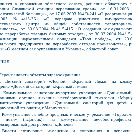
ящихся в управлении областного совета, решения областного 
дации Славянской станции переливания крови», от 16.01.200
ологической больницы», от 17.06.2003 №4/9-241 «О реорганизаци
.2003 №4/13-361 «О передаче целостного имущественно
остического центра из общей собственности территориал
венность», от 30.03.2004 №4/15-415 «О создании коммунальног
по переработке твердых бытовых отходов», от 30.03.2004 №4/15
иализации наркозависимой молодежи «Твоя победа», от 20
ального предприятия по переработке отходов производства», ру
ы «О местном самоуправлении в Украине», областной совет
ШИЛ:
 Переименовать объекты здравоохранения:
1. Детский санаторий «Лесной» г.Красный Лиман на коммун
ение «Детский санаторий, г.Красный лиман»
2. Коммунальное санаторно-курортное учреждение «Дошкольный
еваниями органов дыхания нетуберкулезной этиологии г.Мари
лактическое учреждение «Дошкольный санаторий для детей 
ркулезной этиологии, г.Мариуполь».
3 Коммунальное лечебно-профилактическое учреждение «Городск
 дети» (г.Донецк)» на коммунальное лечебно-профилакт
лизированный дом ребенка, г.Донецк»
 Внести следующие изменения и дополнения в перечень