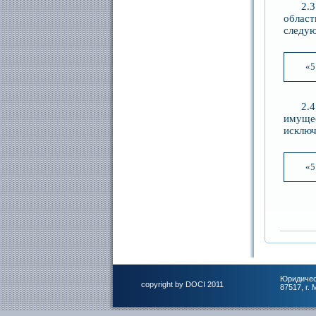
2.
облас
следую
«5
2.
имущес
исключ
«5
Юридичес
copyright by DOCI 2011
87517, г.