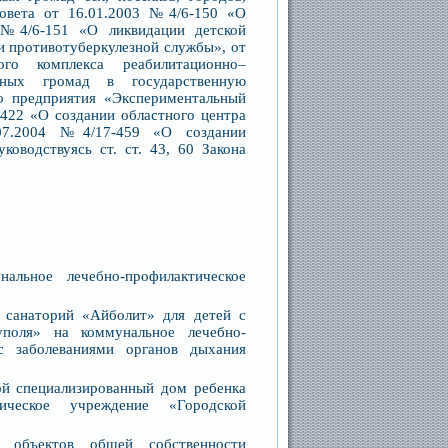
совета от 16.01.2003 №4/6-150 «О
3 №4/6-151 «О ликвидации детской
и противотуберкулезной службы», от
го комплекса реабилитационно–
ьных громад в государственную
о предприятия «Экспериментальный
-422 «О создании областного центра
.07.2004 №4/17-459 «О создании
ководствуясь ст. ст. 43, 60 Закона
альное лечебно-профилактическое
 санаторий «Айболит» для детей с
уполя» на коммунальное лечебно-
с заболеваниями органов дыхания
ой специализированный дом ребенка
ическое учреждение «Городской
 объектов общей собственности