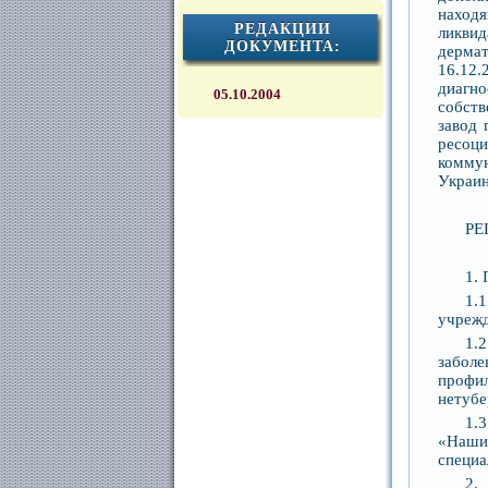
наход
РЕДАКЦИИ
ликви
ДОКУМЕНТА:
дермат
16.12
диагн
05.10.2004
собст
завод 
ресоц
коммун
Украин
РЕ
1.
1.
учрежд
1.
забол
профи
нетубе
1.
«Наши
специа
2.