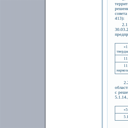
террит
решен
совета
413):
2.
30.03.
предпр
«1
тверды
11
1
наркоз
2.2 В
област
с реше
5.1.14
«5
5.