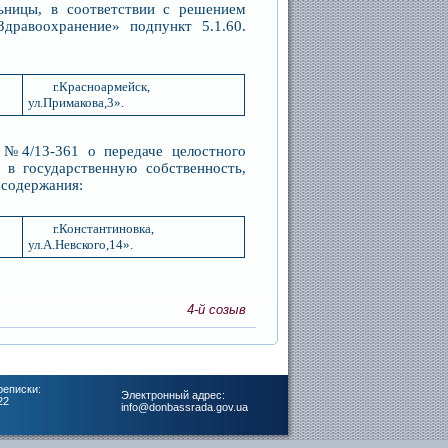
ьницы, в соответствии с решением
дравоохранение» подпункт 5.1.60.
г.Красноармейск,
ул.Примакова,3».
 №4/13-361 о передаче целостного
 в государственную собственность,
 содержания:
г.Константиновка,
ул.А.Невского,14».
4-й созыв
реписки:
Электронный адрес:
22
info@donbassrada.gov.ua