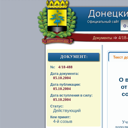
О 
4/18
Документы
ДОКУМЕНТ:
Текст д
4/18-488
№:
Дата документа:
05.10.2004
О 
Дата публикации:
от
05.10.2004
с
Дата вступления в силу:
05.10.2004
Статус:
Действующий
Кем принят:
4-й созыв
Уч
допол