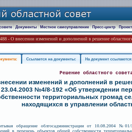
совете
Документы
Местное самоуправление
Пресс-центр
Проект
-488 - О внесении изменений и дополнений в решение областного 
окумента:
Ссылается на документы:
На документ ссылаются
Решение областного совет
внесении изменений и дополнений в реше
 23.04.2003 №4/8-192 «Об утверждении пе
обственности территориальных громад сел
находящихся в управлении област
итывая обращение облгосадминистрации от 10.08.2004 №01/
нений в перечень объектов общей собственности территориальн