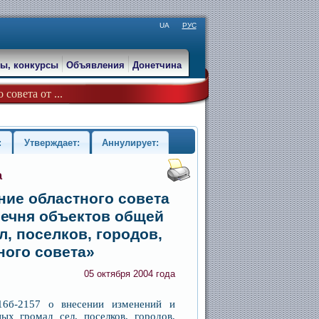
UA
РУС
ы, конкурсы
Объявления
Донетчина
совета от ...
:
Утверждает:
Аннулирует:
а
ние областного совета
речня объектов общей
, поселков, городов,
ного совета»
05 октября 2004 года
16б-2157 о внесении изменений и
ых громад сел, поселков, городов,