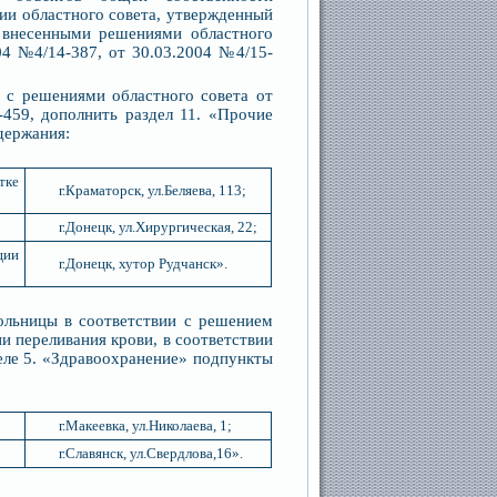
нии областного совета, утвержденный
 внесенными решениями областного
04 №4/14-387, от 30.03.2004 №4/15-
и с решениями областного совета от
-459, дополнить раздел 11. «Прочие
одержания:
тке
г.Краматорск, ул.Беляева, 113;
г.Донецк, ул.Хирургическая, 22;
ции
г.Донецк, хутор Рудчанск».
льницы в соответствии с решением
и переливания крови, в соответствии
еле 5. «Здравоохранение» подпункты
г.Макеевка, ул.Николаева, 1;
г.Славянск, ул.Свердлова,16».