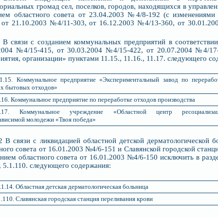
ориальных громад сел, поселков, городов, находящихся в управле
ием областного совета от 23.04.2003 №4/8-192 (с изменениями
 от 21.10.2003 №4/11-303, от 16.12.2003 №4/13-360, от 30.01.20
1 В связи с созданием коммунальных предприятий в соответстви
2004 №4/15-415, от 30.03.2004 №4/15-422, от 20.07.2004 №4/17
иятия, организации» пунктами 11.15., 11.16., 11.17. следующего с
1.15. Коммунальное предприятие «Экспериментальный завод по перерабо
х бытовых отходов»
.16. Коммунальное предприятие по переработке отходов производства
1.17. Коммунальное учреждение «Областной центр ресоциализа
ависимой молодежи «Твоя победа»
 связи с ликвидацией областной детской дерматологической бо
ного совета от 16.01.2003 №4/6-151 и Славянской городской станци
нием областного совета от 16.01.2003 №4/6-150 исключить в разд
., 5.1.110. следующего содержания:
.1.14. Областная детская дерматологическая больница
1.110. Славянская городская станция переливания крови